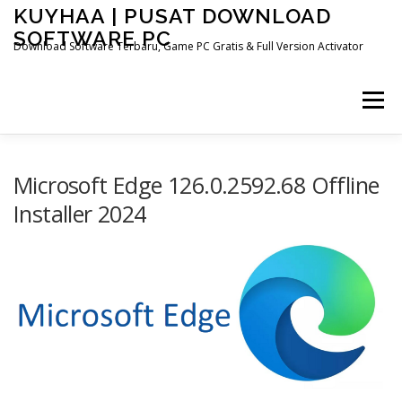
Skip
KUYHAA | PUSAT DOWNLOAD
to
SOFTWARE PC
content
Download Software Terbaru, Game PC Gratis & Full Version Activator
Menu
Microsoft Edge 126.0.2592.68 Offline
Installer 2024