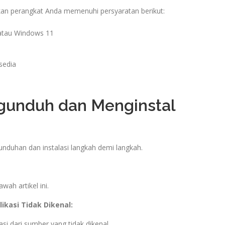
kan perangkat Anda memenuhi persyaratan berikut:
atau Windows 11
sedia
gunduh dan Menginstal
duhan dan instalasi langkah demi langkah.
wah artikel ini.
ikasi Tidak Dikenal:
asi dari sumber yang tidak dikenal.