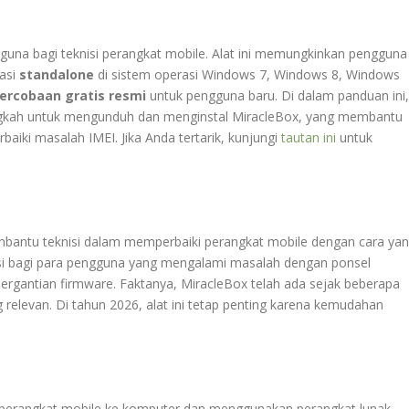
rguna bagi teknisi perangkat mobile. Alat ini memungkinkan pengguna
lasi
standalone
di sistem operasi Windows 7, Windows 8, Windows
ercobaan gratis resmi
untuk pengguna baru. Di dalam panduan ini,
gkah untuk mengunduh dan menginstal MiracleBox, yang membantu
ki masalah IMEI. Jika Anda tertarik, kunjungi
tautan ini
untuk
bantu teknisi dalam memperbaiki perangkat mobile dengan cara ya
olusi bagi para pengguna yang mengalami masalah dengan ponsel
pergantian firmware. Faktanya, MiracleBox telah ada sejak beberapa
relevan. Di tahun 2026, alat ini tetap penting karena kemudahan
perangkat mobile ke komputer dan menggunakan perangkat lunak