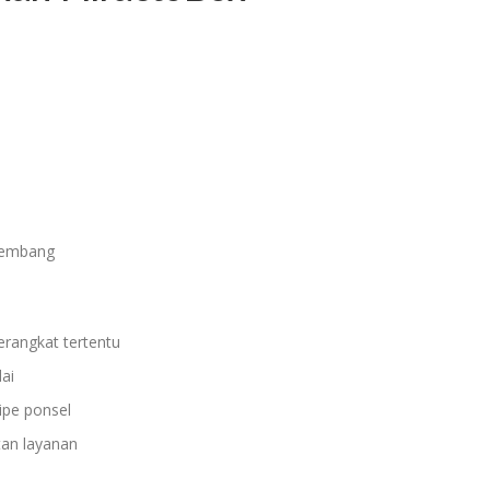
ngembang
rangkat tertentu
ai
ipe ponsel
an layanan