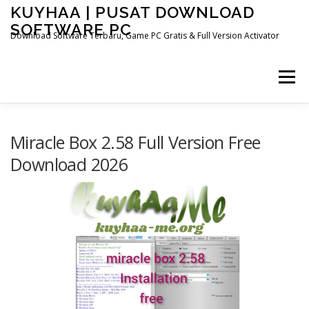
Skip
KUYHAA | PUSAT DOWNLOAD
to
SOFTWARE PC
content
Download Software Terbaru, Game PC Gratis & Full Version Activator
Menu
HOME
CATEGORIES
ABOUT US
Miracle Box 2.58 Full Version Free
Download 2026
OTHER PAGES