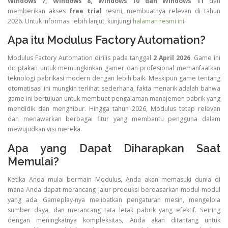
Windows 7, Windows 8, Windows 10 dan Windows 11
dan
memberikan akses
free trial
resmi, membuatnya relevan di tahun
2026. Untuk informasi lebih lanjut, kunjungi
halaman resmi ini
.
Apa itu Modulus Factory Automation?
Modulus Factory Automation dirilis pada tanggal
2 April 2026
. Game ini
diciptakan untuk memungkinkan gamer dan profesional memanfaatkan
teknologi pabrikasi modern dengan lebih baik. Meskipun game tentang
otomatisasi ini mungkin terlihat sederhana, fakta menarik adalah bahwa
game ini bertujuan untuk membuat pengalaman manajemen pabrik yang
mendidik dan menghibur. Hingga tahun 2026, Modulus tetap relevan
dan menawarkan berbagai fitur yang membantu pengguna dalam
mewujudkan visi mereka.
Apa yang Dapat Diharapkan Saat
Memulai?
Ketika Anda mulai bermain Modulus, Anda akan memasuki dunia di
mana Anda dapat merancang jalur produksi berdasarkan modul-modul
yang ada. Gameplay-nya melibatkan pengaturan mesin, mengelola
sumber daya, dan merancang tata letak pabrik yang efektif. Seiring
dengan meningkatnya kompleksitas, Anda akan ditantang untuk