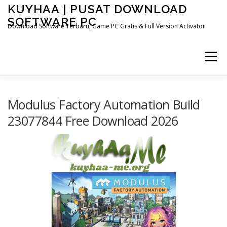
Skip
KUYHAA | PUSAT DOWNLOAD
to
SOFTWARE PC
content
Download Software Terbaru, Game PC Gratis & Full Version Activator
Menu
HOME
CATEGORIES
ABOUT US
Modulus Factory Automation Build
23077844 Free Download 2026
OTHER PAGES