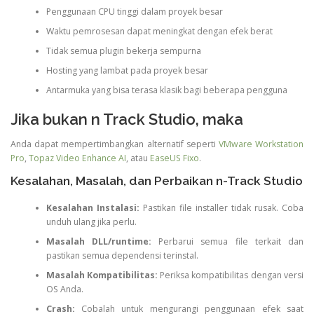
Penggunaan CPU tinggi dalam proyek besar
Waktu pemrosesan dapat meningkat dengan efek berat
Tidak semua plugin bekerja sempurna
Hosting yang lambat pada proyek besar
Antarmuka yang bisa terasa klasik bagi beberapa pengguna
Jika bukan n Track Studio, maka
Anda dapat mempertimbangkan alternatif seperti
VMware Workstation
Pro
,
Topaz Video Enhance AI
, atau
EaseUS Fixo
.
Kesalahan, Masalah, dan Perbaikan n-Track Studio
Kesalahan Instalasi:
Pastikan file installer tidak rusak. Coba
unduh ulang jika perlu.
Masalah DLL/runtime:
Perbarui semua file terkait dan
pastikan semua dependensi terinstal.
Masalah Kompatibilitas:
Periksa kompatibilitas dengan versi
OS Anda.
Crash:
Cobalah untuk mengurangi penggunaan efek saat