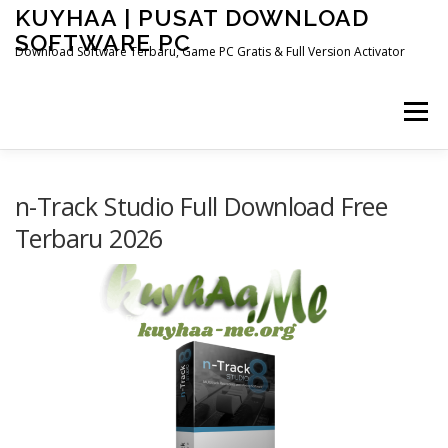
Skip
KUYHAA | PUSAT DOWNLOAD
to
SOFTWARE PC
content
Download Software Terbaru, Game PC Gratis & Full Version Activator
Menu
HOME
CATEGORIES
ABOUT US
n-Track Studio Full Download Free
Terbaru 2026
OTHER PAGES