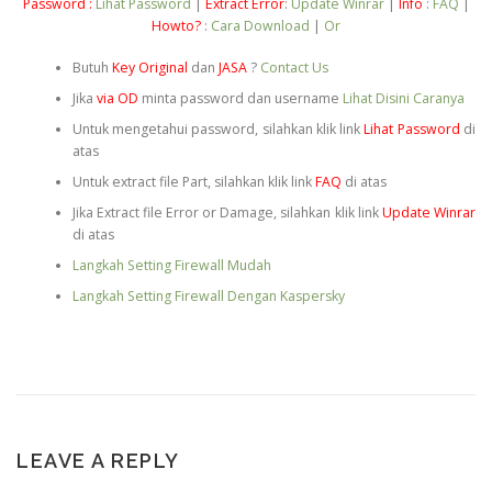
Password :
Lihat Password
|
Extract Error
:
Update Winrar
|
Info
:
FAQ
|
Howto?
:
Cara Download
|
Or
Butuh
Key Original
dan
JASA
?
Contact Us
Jika
via OD
minta password dan username
Lihat Disini Caranya
Untuk mengetahui password, silahkan klik link
Lihat Password
di
atas
Untuk extract file Part, silahkan klik link
FAQ
di atas
Jika Extract file Error or Damage, silahkan klik link
Update Winrar
di atas
Langkah Setting Firewall Mudah
Langkah Setting Firewall Dengan Kaspersky
LEAVE A REPLY