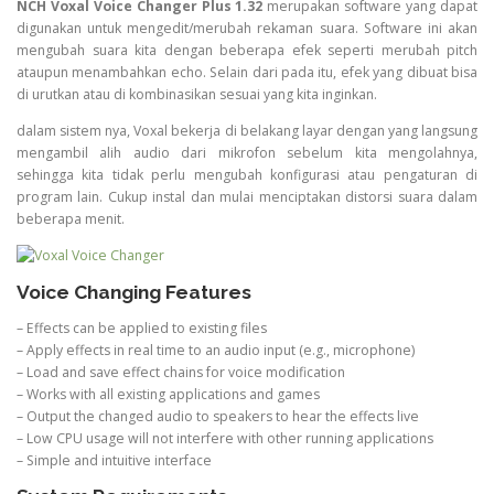
NCH Voxal Voice Changer Plus 1.32
merupakan software yang dapat
digunakan untuk mengedit/merubah rekaman suara. Software ini akan
mengubah suara kita dengan beberapa efek seperti merubah pitch
ataupun menambahkan echo. Selain dari pada itu, efek yang dibuat bisa
di urutkan atau di kombinasikan sesuai yang kita inginkan.
dalam sistem nya, Voxal bekerja di belakang layar dengan yang langsung
mengambil alih audio dari mikrofon sebelum kita mengolahnya,
sehingga kita tidak perlu mengubah konfigurasi atau pengaturan di
program lain. Cukup instal dan mulai menciptakan distorsi suara dalam
beberapa menit.
Voice Changing Features
– Effects can be applied to existing files
– Apply effects in real time to an audio input (e.g., microphone)
– Load and save effect chains for voice modification
– Works with all existing applications and games
– Output the changed audio to speakers to hear the effects live
– Low CPU usage will not interfere with other running applications
– Simple and intuitive interface