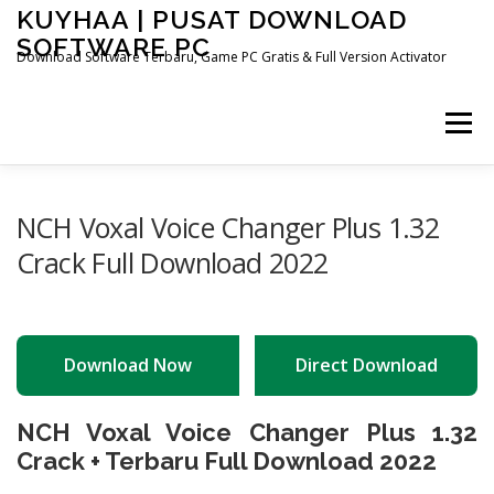
Skip
KUYHAA | PUSAT DOWNLOAD
to
SOFTWARE PC
content
Download Software Terbaru, Game PC Gratis & Full Version Activator
Menu
HOME
CATEGORIES
ABOUT US
NCH Voxal Voice Changer Plus 1.32
Crack Full Download 2022
OTHER PAGES
Download Now
Direct Download
NCH Voxal Voice Changer Plus 1.32
Crack + Terbaru Full Download 2022