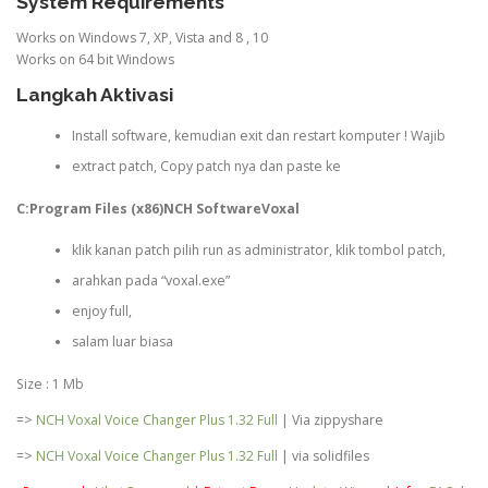
System Requirements
Works on Windows 7, XP, Vista and 8 , 10
Works on 64 bit Windows
Langkah Aktivasi
Install software, kemudian exit dan restart komputer ! Wajib
extract patch, Copy patch nya dan paste ke
C:Program Files (x86)NCH SoftwareVoxal
klik kanan patch pilih run as administrator, klik tombol patch,
arahkan pada “voxal.exe”
enjoy full,
salam luar biasa
Size : 1 Mb
=>
NCH Voxal Voice Changer Plus 1.32 Full
| Via zippyshare
=>
NCH Voxal Voice Changer Plus 1.32 Full
| via solidfiles