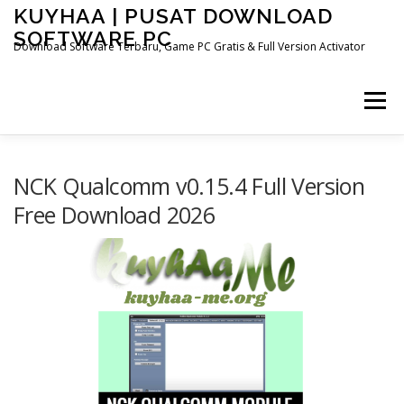
Skip
KUYHAA | PUSAT DOWNLOAD
to
SOFTWARE PC
content
Download Software Terbaru, Game PC Gratis & Full Version Activator
Menu
HOME
CATEGORIES
ABOUT US
NCK Qualcomm v0.15.4 Full Version
Free Download 2026
OTHER PAGES