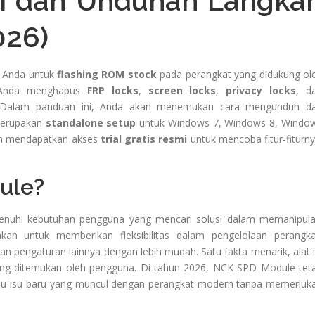
si dan Unduhan Langka
026)
 Anda untuk
flashing ROM stock
pada perangkat yang didukung ol
u Anda menghapus
FRP locks
,
screen locks
,
privacy locks
, d
 Dalam panduan ini, Anda akan menemukan cara mengunduh d
merupakan
standalone setup
untuk Windows 7, Windows 8, Windo
kan mendapatkan akses
trial gratis resmi
untuk mencoba fitur-fiturny
ule?
enuhi kebutuhan pengguna yang mencari solusi dalam memanipula
akan untuk memberikan fleksibilitas dalam pengelolaan perangka
pengaturan lainnya dengan lebih mudah. Satu fakta menarik, alat i
yang ditemukan oleh pengguna. Di tahun 2026, NCK SPD Module tet
su-isu baru yang muncul dengan perangkat modern tanpa memerluk