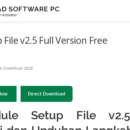
AD SOFTWARE PC
 Activator
ile v2.5 Full Version Free
Now
Direct Download
le Setup File v2.5