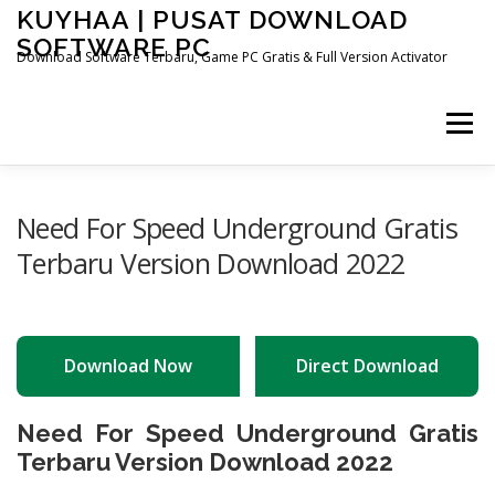
Skip
KUYHAA | PUSAT DOWNLOAD
to
SOFTWARE PC
content
Download Software Terbaru, Game PC Gratis & Full Version Activator
Menu
Need For Speed Underground Gratis
Terbaru Version Download 2022
Download Now
Direct Download
Need For Speed Underground Gratis
Terbaru Version Download 2022