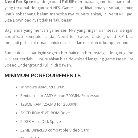
Need For Speed
Underground Full RIP merupakan game balapan mobil
yang terkenal dengan seri NFS. Game Ini terlihat lama ya sobat, namun
untuk sobat yang belum mencoba nya di persilahkan, Ini Versi RIP, jadi
Size Download nya tidak terlalu besar
Bagi anda yang mencari game seri NFS yang ringan dan sesuai dengan
spesifikasi komputer anda, Need for Speed Underground RIP bisa
menjadi pilihan alternatif untuk di install dan mainkan di komputer anda.
Sudah tidak sabar ingin segera bermain dan bernostalgia dengan game
NFS
seri terdahulu ini, silahkan bisa download langsung game Need For
Speed Underground Full ini di bawah.
MINIMUM PC REQUIREMENTS
Windows 98/ME/2000/XP
Pentium III or AMD Athlon 700MHz Processor
128MB RAM (256MB for 2000/XP)
8X CD-ROM/DVD-ROM Drive
2.0GB Hard Disk Space
32MB Direct3D compatible Video Card