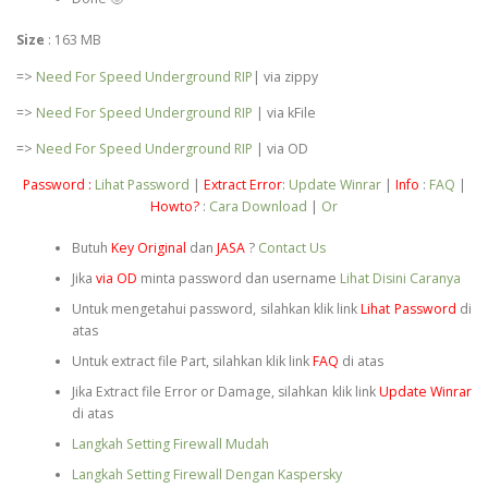
Size
: 163 MB
=>
Need For Speed Underground RIP
| via zippy
=>
Need For Speed Underground RIP
| via kFile
=>
Need For Speed Underground RIP
| via OD
Password :
Lihat Password
|
Extract Error
:
Update Winrar
|
Info
:
FAQ
|
Howto?
:
Cara Download
|
Or
Butuh
Key Original
dan
JASA
?
Contact Us
Jika
via OD
minta password dan username
Lihat Disini Caranya
Untuk mengetahui password, silahkan klik link
Lihat Password
di
atas
Untuk extract file Part, silahkan klik link
FAQ
di atas
Jika Extract file Error or Damage, silahkan klik link
Update Winrar
di atas
Langkah Setting Firewall Mudah
Langkah Setting Firewall Dengan Kaspersky