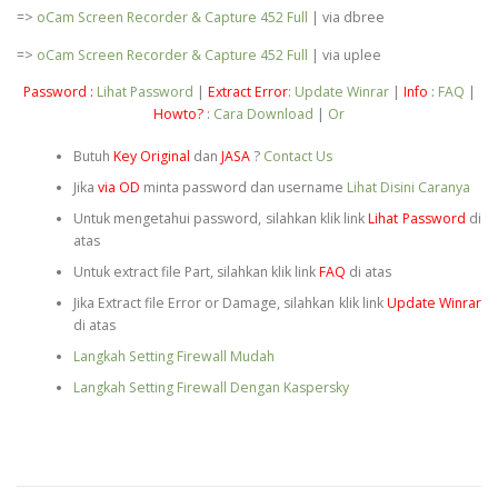
=>
oCam Screen Recorder & Capture 452 Full
| via dbree
=>
oCam Screen Recorder & Capture 452 Full
| via uplee
Password :
Lihat Password
|
Extract Error
:
Update Winrar
|
Info
:
FAQ
|
Howto?
:
Cara Download
|
Or
Butuh
Key Original
dan
JASA
?
Contact Us
Jika
via OD
minta password dan username
Lihat Disini Caranya
Untuk mengetahui password, silahkan klik link
Lihat Password
di
atas
Untuk extract file Part, silahkan klik link
FAQ
di atas
Jika Extract file Error or Damage, silahkan klik link
Update Winrar
di atas
Langkah Setting Firewall Mudah
Langkah Setting Firewall Dengan Kaspersky