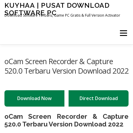
Skip
KUYHAA | PUSAT DOWNLOAD
to
SOFTWARE PC
content
Download Software Terbaru, Game PC Gratis & Full Version Activator
Menu
HOME
CATEGORIES
ABOUT US
oCam Screen Recorder & Capture
520.0 Terbaru Version Download 2022
OTHER PAGES
Download Now
Direct Download
oCam Screen Recorder & Capture
520.0 Terbaru Version Download 2022