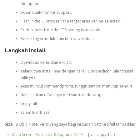
the option.
oCam dual-monitor support.
Flash in the IE browser, the target area can be selected.
Preferences from the FPS setting is possible.
Recording schedule function is available.
Langkah Install
Download kemudian extract
selanjutnya install nya dengan cara : Doubleclick ” SilentInstall”,
pilih yes
akan muncul commandpromt, tunggu sampai menutup sendiri
dan jalankan oCam nya dari shortcut desktop
enjoy full
salam luar biasa
Size
: 8 Mb | Note: Versi yang saya bagi ini sudah patched full tanpa iklan
=>
oCam Screen Recorder & Capture 452 Full
| via zippyshare