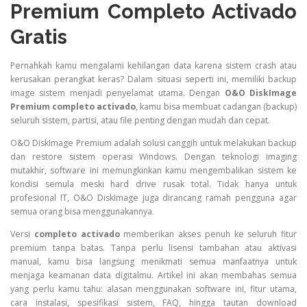
Premium Completo Activado
Gratis
Pernahkah kamu mengalami kehilangan data karena sistem crash atau
kerusakan perangkat keras? Dalam situasi seperti ini, memiliki backup
image sistem menjadi penyelamat utama. Dengan
O&O DiskImage
Premium completo activado
, kamu bisa membuat cadangan (backup)
seluruh sistem, partisi, atau file penting dengan mudah dan cepat.
O&O DiskImage Premium adalah solusi canggih untuk melakukan backup
dan restore sistem operasi Windows. Dengan teknologi imaging
mutakhir, software ini memungkinkan kamu mengembalikan sistem ke
kondisi semula meski hard drive rusak total. Tidak hanya untuk
profesional IT, O&O DiskImage juga dirancang ramah pengguna agar
semua orang bisa menggunakannya.
Versi
completo activado
memberikan akses penuh ke seluruh fitur
premium tanpa batas. Tanpa perlu lisensi tambahan atau aktivasi
manual, kamu bisa langsung menikmati semua manfaatnya untuk
menjaga keamanan data digitalmu. Artikel ini akan membahas semua
yang perlu kamu tahu: alasan menggunakan software ini, fitur utama,
cara instalasi, spesifikasi sistem, FAQ, hingga tautan download