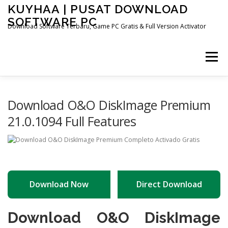
Skip
KUYHAA | PUSAT DOWNLOAD
to
SOFTWARE PC
content
Download Software Terbaru, Game PC Gratis & Full Version Activator
Menu
HOME
CATEGORIES
ABOUT US
Download O&O DiskImage Premium
21.0.1094 Full Features
OTHER PAGES
Download Now
Direct Download
Download O&O DiskImage