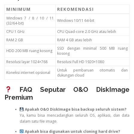
MINIMUM
REKOMENDASI
Windows 7 / 8 / 10 / 11
Windows 10/11 64-bit
(32/64-bit)
CPU 1 GHz
CPU Quad-core 2.0 GHz atau lebih
RAM 2 GB
RAM 4 GB atau lebih
SSD dengan minimal 500 MB ruang
HDD 200 MB ruang kosong
kosong
Resolusi layar 1024×768
Resolusi Full HD 1920×1080
Untuk pembaruan otomatis dan
Koneksi internet opsional
dukungan cloud
FAQ Seputar O&O DiskImage
Premium
Apakah O&O DiskImage bisa backup seluruh sistem?
Ya, kamu bisa mencadangkan seluruh OS, aplikasi, dan data
dalam satu file image.
Apakah bisa digunakan untuk cloning hard drive?