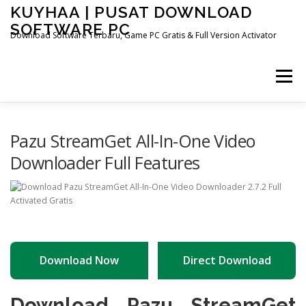
Skip
KUYHAA | PUSAT DOWNLOAD
to
SOFTWARE PC
content
Download Software Terbaru, Game PC Gratis & Full Version Activator
Menu
HOME
CATEGORIES
ABOUT US
Pazu StreamGet All-In-One Video
Downloader Full Features
OTHER PAGES
Download Now
Direct Download
Download Pazu StreamGet