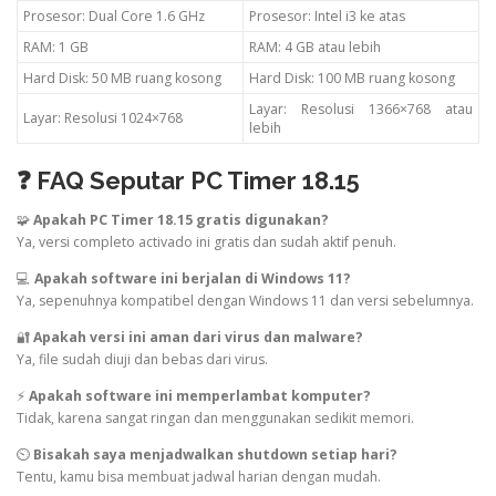
Prosesor: Dual Core 1.6 GHz
Prosesor: Intel i3 ke atas
RAM: 1 GB
RAM: 4 GB atau lebih
Hard Disk: 50 MB ruang kosong
Hard Disk: 100 MB ruang kosong
Layar: Resolusi 1366×768 atau
Layar: Resolusi 1024×768
lebih
❓ FAQ Seputar PC Timer 18.15
🧩
Apakah PC Timer 18.15 gratis digunakan?
Ya, versi completo activado ini gratis dan sudah aktif penuh.
💻
Apakah software ini berjalan di Windows 11?
Ya, sepenuhnya kompatibel dengan Windows 11 dan versi sebelumnya.
🔐
Apakah versi ini aman dari virus dan malware?
Ya, file sudah diuji dan bebas dari virus.
⚡
Apakah software ini memperlambat komputer?
Tidak, karena sangat ringan dan menggunakan sedikit memori.
⏲️
Bisakah saya menjadwalkan shutdown setiap hari?
Tentu, kamu bisa membuat jadwal harian dengan mudah.