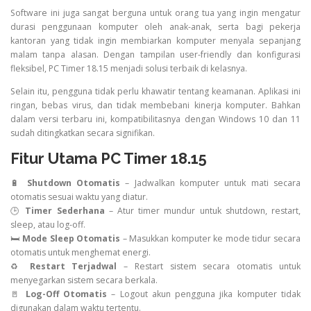
Software ini juga sangat berguna untuk orang tua yang ingin mengatur
durasi penggunaan komputer oleh anak-anak, serta bagi pekerja
kantoran yang tidak ingin membiarkan komputer menyala sepanjang
malam tanpa alasan. Dengan tampilan user-friendly dan konfigurasi
fleksibel, PC Timer 18.15 menjadi solusi terbaik di kelasnya.
Selain itu, pengguna tidak perlu khawatir tentang keamanan. Aplikasi ini
ringan, bebas virus, dan tidak membebani kinerja komputer. Bahkan
dalam versi terbaru ini, kompatibilitasnya dengan Windows 10 dan 11
sudah ditingkatkan secara signifikan.
Fitur Utama PC Timer 18.15
🔋
Shutdown Otomatis
– Jadwalkan komputer untuk mati secara
otomatis sesuai waktu yang diatur.
🕒
Timer Sederhana
– Atur timer mundur untuk shutdown, restart,
sleep, atau log-off.
🛏️
Mode Sleep Otomatis
– Masukkan komputer ke mode tidur secara
otomatis untuk menghemat energi.
♻️
Restart Terjadwal
– Restart sistem secara otomatis untuk
menyegarkan sistem secara berkala.
🚪
Log-Off Otomatis
– Logout akun pengguna jika komputer tidak
digunakan dalam waktu tertentu.