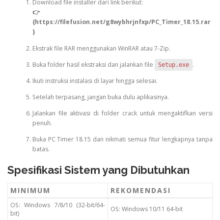
Download file installer dari link berikut:
👉
{
https://filefusion.net/g8wybhrjnfxp/PC_Timer_18.15.rar
}
Ekstrak file RAR menggunakan WinRAR atau 7-Zip.
Buka folder hasil ekstraksi dan jalankan file
.
Setup.exe
Ikuti instruksi instalasi di layar hingga selesai.
Setelah terpasang, jangan buka dulu aplikasinya.
Jalankan file aktivasi di folder crack untuk mengaktifkan versi
penuh.
Buka PC Timer 18.15 dan nikmati semua fitur lengkapnya tanpa
batas.
Spesifikasi Sistem yang Dibutuhkan
MINIMUM
REKOMENDASI
OS: Windows 7/8/10 (32-bit/64-
OS: Windows 10/11 64-bit
bit)