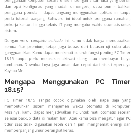
penggunaan komputer secara efisien. Dengan antarmuka yang bersih
dan opsi konfigurasi yang mudah dimengerti, siapa pun – bahkan
pengguna pemula – dapat langsung menggunakan aplikasi ini tanpa
perlu tutorial panjang. Software ini ideal untuk pengguna rumahan,
pekerja kantor, hingga teknisi IT yang mengatur waktu otomatis untuk
sistem.
Dengan versi
completo activado
ini, kamu tidak hanya mendapatkan
semua fitur premium, tetapi juga bebas dari batasan uji coba atau
gangguan iklan. Kamu dapat menikmati seluruh fungsi penting PC Timer
18.15 tanpa perlu melakukan aktivasi ulang atau membayar biaya
tambahan. Download-nya juga aman dan cepat dari situs terpercaya
Kuyhaa Me.
Mengapa Menggunakan PC Timer
18.15?
PC Timer 18.15 sangat cocok digunakan oleh siapa saja yang
membutuhkan sistem manajemen waktu otomatis di komputer.
Misalnya, kamu dapat menjadwalkan PC untuk mati otomatis setelah
selesai backup data di malam hari. Atau kamu bisa mengatur agar PC
tidur saat tidak digunakan lebih dari 1 jam, menghemat energi dan
memperpanjang umur perangkat keras.