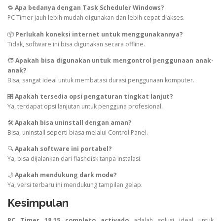
🔁
Apa bedanya dengan Task Scheduler Windows?
PC Timer jauh lebih mudah digunakan dan lebih cepat diakses.
📦
Perlukah koneksi internet untuk menggunakannya?
Tidak, software ini bisa digunakan secara offline.
🧒
Apakah bisa digunakan untuk mengontrol penggunaan anak-
anak?
Bisa, sangat ideal untuk membatasi durasi penggunaan komputer.
🎛️
Apakah tersedia opsi pengaturan tingkat lanjut?
Ya, terdapat opsi lanjutan untuk pengguna profesional.
🛠️
Apakah bisa uninstall dengan aman?
Bisa, uninstall seperti biasa melalui Control Panel.
🔍
Apakah software ini portabel?
Ya, bisa dijalankan dari flashdisk tanpa instalasi.
🌙
Apakah mendukung dark mode?
Ya, versi terbaru ini mendukung tampilan gelap.
Kesimpulan
PC Timer 18.15 completo activado
adalah solusi ideal untuk