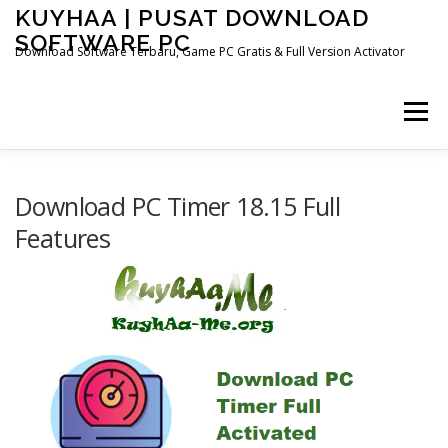
Skip
KUYHAA | PUSAT DOWNLOAD
to
SOFTWARE PC
content
Download Software Terbaru, Game PC Gratis & Full Version Activator
Menu
HOME
CATEGORIES
ABOUT US
Download PC Timer 18.15 Full
Features
OTHER PAGES