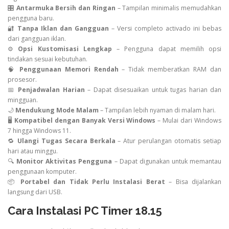
🎛️
Antarmuka Bersih dan Ringan
– Tampilan minimalis memudahkan
pengguna baru.
🔐
Tanpa Iklan dan Gangguan
– Versi completo activado ini bebas
dari gangguan iklan.
⚙️
Opsi Kustomisasi Lengkap
– Pengguna dapat memilih opsi
tindakan sesuai kebutuhan.
🧠
Penggunaan Memori Rendah
– Tidak memberatkan RAM dan
prosesor.
📅
Penjadwalan Harian
– Dapat disesuaikan untuk tugas harian dan
mingguan.
🌙
Mendukung Mode Malam
– Tampilan lebih nyaman di malam hari.
🖥️
Kompatibel dengan Banyak Versi Windows
– Mulai dari Windows
7 hingga Windows 11.
🔁
Ulangi Tugas Secara Berkala
– Atur perulangan otomatis setiap
hari atau minggu.
🔍
Monitor Aktivitas Pengguna
– Dapat digunakan untuk memantau
penggunaan komputer.
📦
Portabel dan Tidak Perlu Instalasi Berat
– Bisa dijalankan
langsung dari USB.
Cara Instalasi PC Timer 18.15