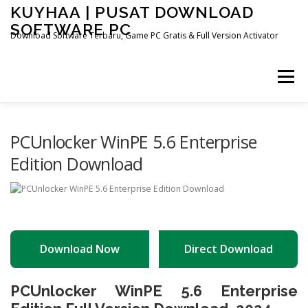
Skip
KUYHAA | PUSAT DOWNLOAD
to
SOFTWARE PC
content
Download Software Terbaru, Game PC Gratis & Full Version Activator
Menu
HOME
CATEGORIES
ABOUT US
PCUnlocker WinPE 5.6 Enterprise
Edition Download
OTHER PAGES
Download Now
Direct Download
PCUnlocker WinPE 5.6 Enterprise