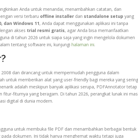
ungkinkan Anda untuk menandai, menambahkan catatan, dan
engan versi terbaru
offline installer
dan
standalone setup
yang
0, dan Windows 11
, Anda dapat menggunakan aplikasi ini tanpa
 dengan akses
trial resmi gratis
, agar Anda bisa memanfaatkan
rguna di tahun 2026 untuk siapa saja yang ingin mengelola dokumen
dalam tentang software ini, kunjungi
halaman ini
.
r?
un 2008 dan dirancang untuk mempermudah pengguna dalam
h untuk memberikan alat yang user-friendly bagi mereka yang serin
menarik adalah meskipun banyak aplikasi serupa, PDFAnnotator tetap
itur-fiturnya yang beragam. Di tahun 2026, perangkat lunak ini mas
i digital di dunia modern.
ngguna untuk membuka file PDF dan menambahkan berbagai bentuk
ng pada dokumen. Ini tidak hanya menghemat waktu tetapi juga