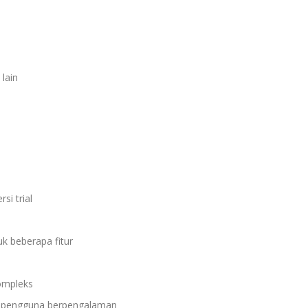
lain
si trial
k beberapa fitur
ompleks
 pengguna berpengalaman