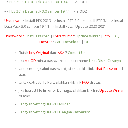
=>
PES 2019 Data Pack 3.0 sampai 19.4.1
| via OD1
=>
PES 2019 Data Pack 3.0 sampai 19.4.1
| via OD2
Urutanya
=> Install PES 2019 => Install PTE 3.0 => Install PTE 3.1 => Install
Data Pack 3.0 sampai 19.4.1 => Install Patch Update 2020-2021
Password :
Lihat Password
|
Extract Error
:
Update Winrar
|
Info
:
FAQ
|
Howto?
:
Cara Download
|
Or
Butuh
Key Original
dan
JASA
?
Contact Us
Jika
via OD
minta password dan username
Lihat Disini Caranya
Untuk mengetahui password, silahkan klik link
Lihat Password
di
atas
Untuk extract file Part, silahkan klik link
FAQ
di atas
Jika Extract file Error or Damage, silahkan klik link
Update Winrar
di atas
Langkah Setting Firewall Mudah
Langkah Setting Firewall Dengan Kaspersky