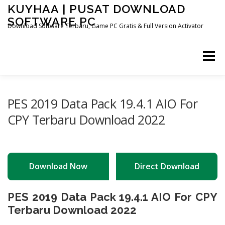
Skip
KUYHAA | PUSAT DOWNLOAD
to
SOFTWARE PC
content
Download Software Terbaru, Game PC Gratis & Full Version Activator
Menu
HOME
CATEGORIES
ABOUT US
PES 2019 Data Pack 19.4.1 AIO For
CPY Terbaru Download 2022
OTHER PAGES
Download Now
Direct Download
PES 2019 Data Pack 19.4.1 AIO For CPY
Terbaru Download 2022