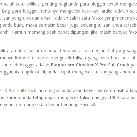
ah salah satu aplikasi penting bagi anda para blogger untuk mengec
. Bagi para blogger, tentunya mengecek keunikan artikel adalah sal
tulisan yang unik dan orisinil adalah salah satu faktor yang menentuk
ng anda buat, maka semakin besar juga peluang tulisan anda terseb
arch. Namun memang tidak dapat dipungkiri jika masih banyak fakt
unik atau tidak secara manual tentunya akan menjadi hal yang sang
g menyediakan fitur untuk mengecek tulisan yang anda buat unik at
nakan oleh blogger adalah
Plagiarism Checker X Pro Full Crack
ya
enggunakan aplikasi ini, anda dapat mengecek tulisan yang anda bu
r X Pro Full Crack
ini mungkin anda akan kaget dengan masih adan
tir, karena anda tetap dapat mengecek tulisan hingga 1000 kata ya
ersebut memang sudah benar-benar aplikasi full.