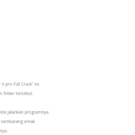
 pro Full Crack” ini.
m folder tersebut.
 anda jalankan programnya.
n sembarang email.
inya.