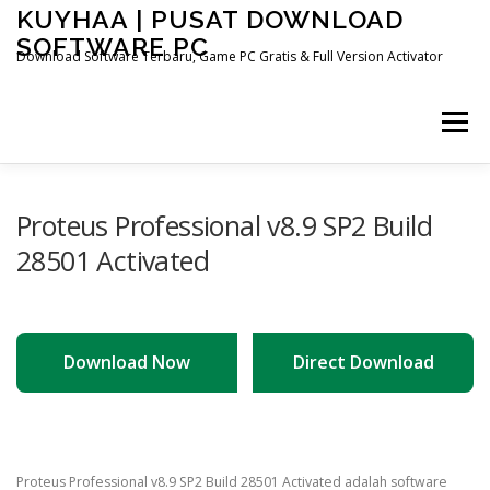
Skip
KUYHAA | PUSAT DOWNLOAD
to
SOFTWARE PC
content
Download Software Terbaru, Game PC Gratis & Full Version Activator
Menu
HOME
CATEGORIES
ABOUT US
Proteus Professional v8.9 SP2 Build
28501 Activated
OTHER PAGES
Download Now
Direct Download
Proteus Professional v8.9 SP2 Build 28501 Activated adalah software