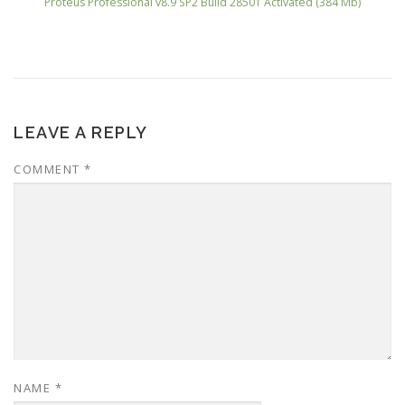
Proteus Professional v8.9 SP2 Build 28501 Activated (384 Mb)
LEAVE A REPLY
COMMENT
*
NAME
*