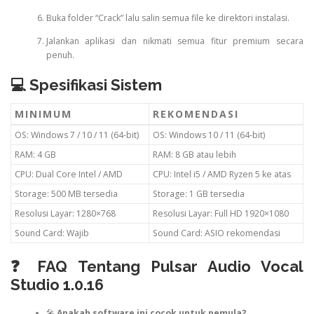
Buka folder “Crack” lalu salin semua file ke direktori instalasi.
Jalankan aplikasi dan nikmati semua fitur premium secara
penuh.
💻 Spesifikasi Sistem
MINIMUM
REKOMENDASI
OS: Windows 7 / 10 / 11 (64-bit)
OS: Windows 10 / 11 (64-bit)
RAM: 4 GB
RAM: 8 GB atau lebih
CPU: Dual Core Intel / AMD
CPU: Intel i5 / AMD Ryzen 5 ke atas
Storage: 500 MB tersedia
Storage: 1 GB tersedia
Resolusi Layar: 1280×768
Resolusi Layar: Full HD 1920×1080
Sound Card: Wajib
Sound Card: ASIO rekomendasi
❓ FAQ Tentang Pulsar Audio Vocal
Studio 1.0.16
🎤
Apakah software ini cocok untuk pemula?