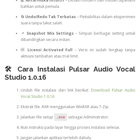
💻
Antarmuka Intuitif
– Desain modern dan mudah dipahami
bahkan untuk pemula.
🔄
Undo/Redo Tak Terbatas
– Fleksibilitas dalam eksperimen
suara tanpa takut salah.
📌
Snapshot Mix Settings
– Simpan berbagai setting untuk
dibandingkan secara instan.
🆓
Licensi Activated Full
– Versi ini sudah lengkap tanpa
aktivasi tambahan atau trial limit.
🛠️ Cara Instalasi Pulsar Audio Vocal
Studio 1.0.16
Unduh file instalasi dari link berikut:
Download Pulsar Audio
Vocal Studio 1.0.16
Ekstrak file .RAR menggunakan WinRAR atau 7-Zip.
Jalankan file setup
sebagai Administrator.
.exe
Ikuti instruksi pada layar hingga proses instalasi selesai.
Jangan jalankan aplikasi terlebih dahulu.