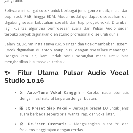
yang rumit.
Software ini sangat cocok untuk berbagai jenis genre musik, mulai dari
pop, rock, R&B, hingga EDM. Modul-modulnya dapat disesuaikan dan
digabung sesuai kebutuhan spesifik dari tiap proyek vokal. Ditambah
lagi, kualitas algoritma pemrosesan suara dari Pulsar Audio sudah
terbukti banyak digunakan oleh studio profesional di seluruh dunia.
Selain itu, ukuran instalasinya cukup ringan dan tidak membebani sistem.
Cocok digunakan di laptop ataupun PC dengan spesifikasi menengah.
Dengan kata lain, kamu tidak perlu perangkat mahal untuk bisa
menghasilkan kualitas vokal terbaik.
✨ Fitur Utama Pulsar Audio Vocal
Studio 1.0.16
🎤
Auto-Tune Vokal Canggih
– Koreksi nada otomatis
dengan hasil natural tanpa terdengar buatan.
🎛️
EQ Preset Siap Pakai
– Berbagai preset EQ untuk jenis
suara berbeda seperti pria, wanita, rap, dan vokal latar.
🛠️
De-Esser Otomatis
– Menghilangkan suara “s” dan
frekuensi tinggi tajam dengan cerdas.