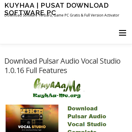
Skip
KUYHAA | PUSAT DOWNLOAD
to
SOFTWARE PC
content
Download Software Terbaru, Game PC Gratis & Full Version Activator
Menu
HOME
CATEGORIES
ABOUT US
Download Pulsar Audio Vocal Studio
1.0.16 Full Features
OTHER PAGES