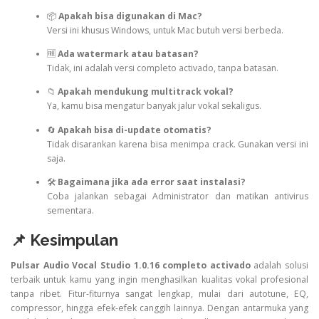
📦
Apakah bisa digunakan di Mac?
Versi ini khusus Windows, untuk Mac butuh versi berbeda.
🆓
Ada watermark atau batasan?
Tidak, ini adalah versi completo activado, tanpa batasan.
📁
Apakah mendukung multitrack vokal?
Ya, kamu bisa mengatur banyak jalur vokal sekaligus.
🔄
Apakah bisa di-update otomatis?
Tidak disarankan karena bisa menimpa crack. Gunakan versi ini
saja.
🛠️
Bagaimana jika ada error saat instalasi?
Coba jalankan sebagai Administrator dan matikan antivirus
sementara.
📌 Kesimpulan
Pulsar Audio Vocal Studio 1.0.16 completo activado
adalah solusi
terbaik untuk kamu yang ingin menghasilkan kualitas vokal profesional
tanpa ribet. Fitur-fiturnya sangat lengkap, mulai dari autotune, EQ,
compressor, hingga efek-efek canggih lainnya. Dengan antarmuka yang