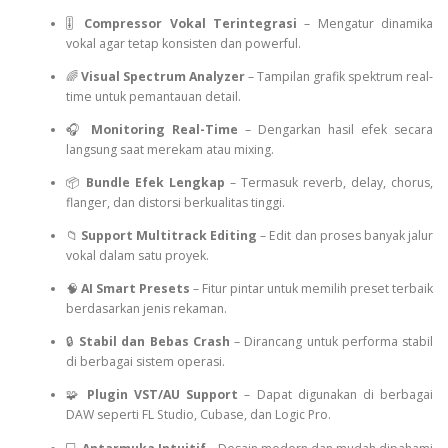
🎚️
Compressor Vokal Terintegrasi
– Mengatur dinamika
vokal agar tetap konsisten dan powerful.
🌈
Visual Spectrum Analyzer
– Tampilan grafik spektrum real-
time untuk pemantauan detail.
🎧
Monitoring Real-Time
– Dengarkan hasil efek secara
langsung saat merekam atau mixing.
📦
Bundle Efek Lengkap
– Termasuk reverb, delay, chorus,
flanger, dan distorsi berkualitas tinggi.
📁
Support Multitrack Editing
– Edit dan proses banyak jalur
vokal dalam satu proyek.
🧠
AI Smart Presets
– Fitur pintar untuk memilih preset terbaik
berdasarkan jenis rekaman.
🔒
Stabil dan Bebas Crash
– Dirancang untuk performa stabil
di berbagai sistem operasi.
🧩
Plugin VST/AU Support
– Dapat digunakan di berbagai
DAW seperti FL Studio, Cubase, dan Logic Pro.