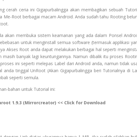
ng cerah ceria ini Gigapurbalingga akan membagikan sebuah Tutori
 cara Me-Root berbagai macam Android. Anda sudah tahu Rooting belu
Root.
nda akan membuka sistem keamanan yang ada dalam Ponsel Androi
bebasan untuk menginstall semua software (termasuk applikasi ya
ya Akses Root anda dapat melakukan berbagai hal seperti menginsta
 masih banyak lagi keuntungannya. Namun dibalik itu proses Rooti
proses ini seperti melepas Label dari Android anda, namun tidak us
ual anda tinggal UnRoot (Akan Gigapurbalingga beri Tutorialnya di La
ali seperti semula.
an-bahan untuk Tutorial ini:
aroot 1.9.3 (Mirrorcreator) << Click for Download
t dengan Link diatas ukurannya hanya 1 MB, jika sudah silahkan bu