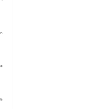
ih
di
da