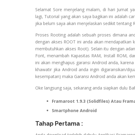
Selamat Sore menjelang malam, di hari Jumat ya
lagi, Tutorial yang akan saya bagikan ini adalah
jika belum saya akan menjelaskan sedikit tentang 
Proses Rooting adalah sebuah proses dimana a
dengan akses ROOT ini anda akan mendapatkan ke
membutuhkan akses Root). Selain itu dengan adan
Font, menambah Kapasitas RAM, Install ROM, dan
ini akan menghapus garansi Android anda, karena 
khawatir jika Android anda ingin digaransikan/dij
kesempatan) maka Garansi Android anda akan kemb
Oke langsung saja, sekarang anda siapkan dulu Bah
Framaroot 1.9.3 (Solidfiles) Atau Fram
Smartphone Android
Tahap Pertama :
Anda download terlebih dahulu Applikasi Framaroo