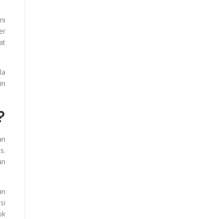
ni
er
at
la
in
?
an
s.
an
an
si
ok