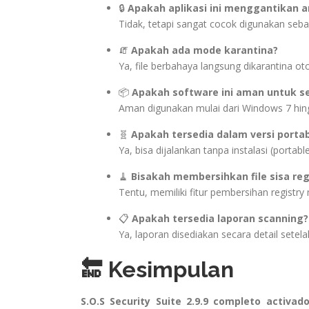
🔒
Apakah aplikasi ini menggantikan a
Tidak, tetapi sangat cocok digunakan seb
🧯
Apakah ada mode karantina?
Ya, file berbahaya langsung dikarantina ot
📦
Apakah software ini aman untuk s
Aman digunakan mulai dari Windows 7 hi
🧬
Apakah tersedia dalam versi porta
Ya, bisa dijalankan tanpa instalasi (portable
🧹
Bisakah membersihkan file sisa reg
Tentu, memiliki fitur pembersihan registry
📋
Apakah tersedia laporan scanning?
Ya, laporan disediakan secara detail setel
🔚 Kesimpulan
S.O.S Security Suite 2.9.9 completo activad