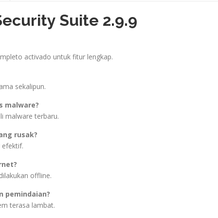
ecurity Suite 2.9.9
ompleto activado untuk fitur lengkap.
ama sekalipun.
s malware?
i malware terbaru.
ang rusak?
efektif.
rnet?
dilakukan offline.
an pemindaian?
em terasa lambat.