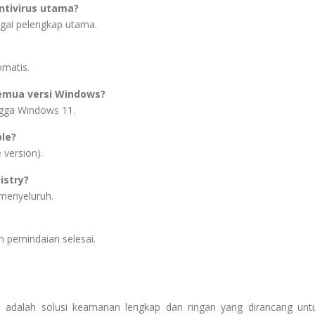
ntivirus utama?
agai pelengkap utama.
omatis.
emua versi Windows?
ngga Windows 11.
ble?
 version).
istry?
 menyeluruh.
ah pemindaian selesai.
o
adalah solusi keamanan lengkap dan ringan yang dirancang unt