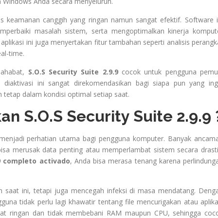
em Windows Anda secara menyeluruh.
itas keamanan canggih yang ringan namun sangat efektif. Software i
perbaiki masalah sistem, serta mengoptimalkan kinerja komput
aplikasi ini juga menyertakan fitur tambahan seperti analisis perangk
al-time.
sahabat,
S.O.S Security Suite 2.9.9
cocok untuk pengguna pemu
h diaktivasi ini sangat direkomendasikan bagi siapa pun yang ing
etap dalam kondisi optimal setiap saat.
S.O.S Security Suite 2.9.9 
ni menjadi perhatian utama bagi pengguna komputer. Banyak ancam
 bisa merusak data penting atau memperlambat sistem secara drasti
.9 completo activado
, Anda bisa merasa tenang karena perlindung
n saat ini, tetapi juga mencegah infeksi di masa mendatang. Deng
na tidak perlu lagi khawatir tentang file mencurigakan atau aplika
sangat ringan dan tidak membebani RAM maupun CPU, sehingga coc