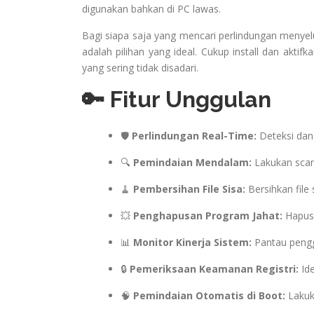
digunakan bahkan di PC lawas.
Bagi siapa saja yang mencari perlindungan menyelu
adalah pilihan yang ideal. Cukup install dan akti
yang sering tidak disadari.
🔑 Fitur Unggulan
🛡️
Perlindungan Real-Time:
Deteksi dan
🔍
Pemindaian Mendalam:
Lakukan scann
🧹
Pembersihan File Sisa:
Bersihkan file
💥
Penghapusan Program Jahat:
Hapus 
📊
Monitor Kinerja Sistem:
Pantau pengg
🔒
Pemeriksaan Keamanan Registri:
Ide
🧠
Pemindaian Otomatis di Boot:
Lakuk