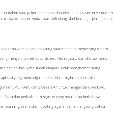
ruh dalam satu paket sederhana dan efisien, S.O.S Security Suite 2.9
fkan, maka komputer Anda akan terlindungi dari berbagai jenis ancam
 blokir malware secara langsung saat mencoba menyerang sistem.
ing menyeluruh terhadap sistem, file, registry, dan startup items.
 sisa dari aplikasi yang sudah dihapus untuk menghemat ruang.
aplikasi yang mencurigakan dan tidak diinginkan dari sistem.
unaan CPU, RAM, dan proses aktif untuk menghindari overload.
ntifikasi dan perbaiki entri registry yang rusak atau berbahaya.
an scanning saat sistem booting agar ancaman langsung diatasi.