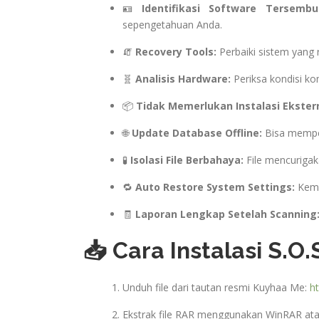
🪪
Identifikasi Software Tersembun
sepengetahuan Anda.
🧯
Recovery Tools:
Perbaiki sistem yang 
🧬
Analisis Hardware:
Periksa kondisi ko
📦
Tidak Memerlukan Instalasi Ekstern
🌐
Update Database Offline:
Bisa memper
🧪
Isolasi File Berbahaya:
File mencurigaka
🔁
Auto Restore System Settings:
Kemba
🧾
Laporan Lengkap Setelah Scanning
📥 Cara Instalasi S.O.
Unduh file dari tautan resmi Kuyhaa Me:
ht
Ekstrak file RAR menggunakan WinRAR ata