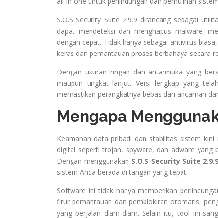
all-in-one untuk perlindungan dan pemulihan sist
S.O.S Security Suite 2.9.9 dirancang sebagai util
dapat mendeteksi dan menghapus malware, mem
dengan cepat. Tidak hanya sebagai antivirus biasa, 
keras dan pemantauan proses berbahaya secara re
Dengan ukuran ringan dan antarmuka yang ber
maupun tingkat lanjut. Versi lengkap yang tela
memastikan perangkatnya bebas dari ancaman dan t
Mengapa Menggunakan 
Keamanan data pribadi dan stabilitas sistem ki
digital seperti trojan, spyware, dan adware yang
Dengan menggunakan
S.O.S Security Suite 2.9
sistem Anda berada di tangan yang tepat.
Software ini tidak hanya memberikan perlindunga
fitur pemantauan dan pemblokiran otomatis, penggu
yang berjalan diam-diam. Selain itu, tool ini 