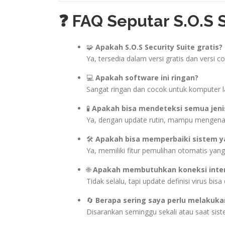
❓ FAQ Seputar S.O.S S
🧩
Apakah S.O.S Security Suite gratis?
Ya, tersedia dalam versi gratis dan versi c
💻
Apakah software ini ringan?
Sangat ringan dan cocok untuk komputer l
🧪
Apakah bisa mendeteksi semua jeni
Ya, dengan update rutin, mampu mengenal
🛠️
Apakah bisa memperbaiki sistem y
Ya, memiliki fitur pemulihan otomatis yang 
🌐
Apakah membutuhkan koneksi inte
Tidak selalu, tapi update definisi virus bisa 
🔄
Berapa sering saya perlu melakuk
Disarankan seminggu sekali atau saat sist