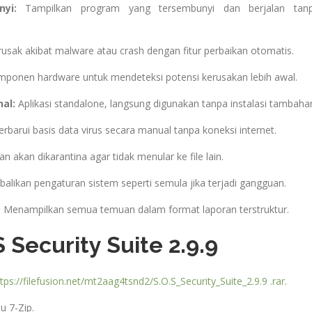
yi:
Tampilkan program yang tersembunyi dan berjalan tan
rusak akibat malware atau crash dengan fitur perbaikan otomatis.
mponen hardware untuk mendeteksi potensi kerusakan lebih awal.
al:
Aplikasi standalone, langsung digunakan tanpa instalasi tambaha
barui basis data virus secara manual tanpa koneksi internet.
n akan dikarantina agar tidak menular ke file lain.
likan pengaturan sistem seperti semula jika terjadi gangguan.
:
Menampilkan semua temuan dalam format laporan terstruktur.
S Security Suite 2.9.9
tps://filefusion.net/mt2aag4tsnd2/S.O.S_Security_Suite_2.9.9 .rar
.
u 7-Zip.