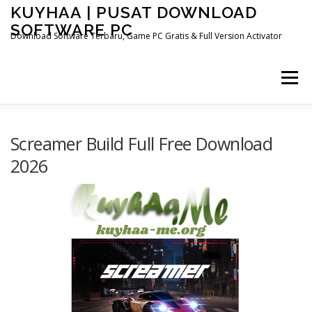
Skip
KUYHAA | PUSAT DOWNLOAD
to
SOFTWARE PC
content
Download Software Terbaru, Game PC Gratis & Full Version Activator
Menu
HOME
CATEGORIES
ABOUT US
Screamer Build Full Free Download
2026
OTHER PAGES