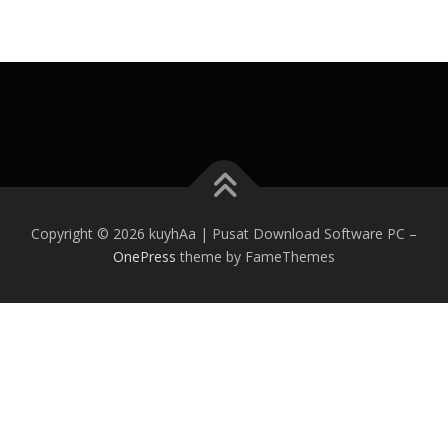
Copyright © 2026 kuyhAa | Pusat Download Software PC
–
OnePress
theme by FameThemes