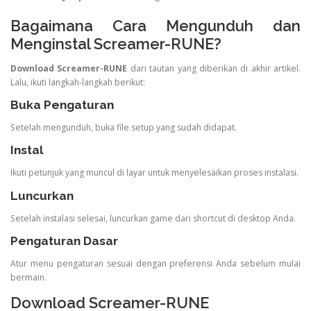
Bagaimana Cara Mengunduh dan
Menginstal Screamer-RUNE?
Download Screamer-RUNE
dari tautan yang diberikan di akhir artikel.
Lalu, ikuti langkah-langkah berikut:
Buka Pengaturan
Setelah mengunduh, buka file setup yang sudah didapat.
Instal
Ikuti petunjuk yang muncul di layar untuk menyelesaikan proses instalasi.
Luncurkan
Setelah instalasi selesai, luncurkan game dari shortcut di desktop Anda.
Pengaturan Dasar
Atur menu pengaturan sesuai dengan preferensi Anda sebelum mulai
bermain.
Download Screamer-RUNE