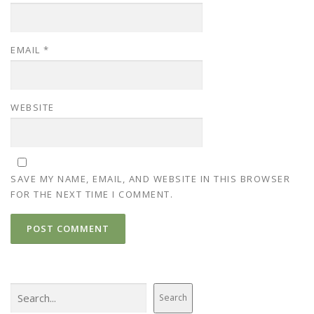
EMAIL
*
WEBSITE
SAVE MY NAME, EMAIL, AND WEBSITE IN THIS BROWSER
FOR THE NEXT TIME I COMMENT.
Search
Search