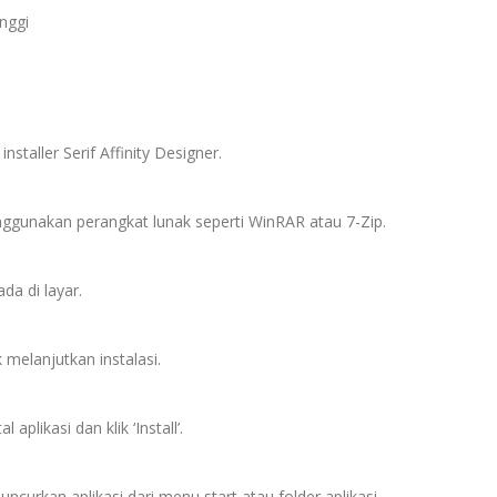
nggi
staller Serif Affinity Designer.
nggunakan perangkat lunak seperti WinRAR atau 7-Zip.
da di layar.
 melanjutkan instalasi.
aplikasi dan klik ‘Install’.
n luncurkan aplikasi dari menu start atau folder aplikasi.