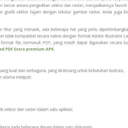
lancar antara pengeditan vektor dan raster, menjadikannya favorit 
an grafik vektor tajam dengan tekstur gambar raster. Anda juga bi
n fitur yang menarik, ada beberapa hal yang perlu dipertimbangka
r tidak kompatibel secara native dengan format Adobe Illustrator (.ai
format file, termasuk PDF, yang masih dapat digunakan secara lu
ad PDF Extra premium APK
.
is yang kuat dan serbaguna, yang dirancang untuk kebutuhan ilustrasi,
r utama meliputi:
vektor dan raster dalam satu aplikasi.
ekerja pada beberapa desain dalam satu dokumen.