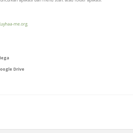
Kuyhaa-me.org
.
Mega
Google Drive