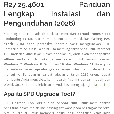
R27.25.4601: Panduan
Lengkap Instalasi dan
Pengunduhan (2026)
SPD Upgrade Tool adalah aplikasi resmi dari
SpreadTrum/Unisoc
Technologies Co.
Alat ini membantu Anda melakukan flashing
PAC
stock ROM
pada perangkat Android yang menggunakan SOC
SpreadTrum. Selain itu, alat ini juga memungkinkan Anda untuk mereset
FRP lock
dan kunci layar. Dalam panduan ini, Anda akan mendapatkan
offline installer
dan
standalone setup
untuk sistem operasi
Windows 7, Windows 8, Windows 10, dan Windows 11
. Kami juga
menyediakan akses
ujicoba gratis resmi
untuk memudahkan Anda
mengujinya. Panduan ini sangat relevan di tahun 2026 karena dapat
membantu Anda menyelesaikan masalah flashing dengan mudah dan
efektif. Untuk informasi lebih lanjut, Anda bisa mengunjungi
halaman ini
.
Apa itu SPD Upgrade Tool?
SPD Upgrade Tool dirilis oleh
SpreadTrum
untuk memudahkan
pengguna dalam melakukan flashing firmware pada perangkat mereka.
Alat ini dibuat untuk memberi solusi bagi pengguna yang ingin