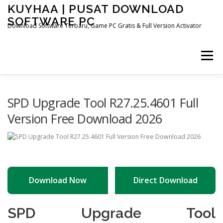
Skip
KUYHAA | PUSAT DOWNLOAD
to
SOFTWARE PC
content
Download Software Terbaru, Game PC Gratis & Full Version Activator
Menu
HOME
CATEGORIES
ABOUT US
SPD Upgrade Tool R27.25.4601 Full
Version Free Download 2026
OTHER PAGES
Download Now
Direct Download
SPD Upgrade Tool