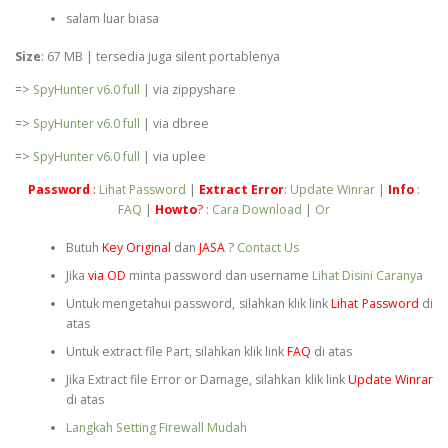
salam luar biasa
Size
: 67 MB | tersedia juga silent portablenya
=>
SpyHunter v6.0 full
| via zippyshare
=>
SpyHunter v6.0 full
| via dbree
=>
SpyHunter v6.0 full
| via uplee
Password
:
Lihat Password
|
Extract
Error
:
Update Winrar
|
Info
:
FAQ
|
Howto
?
:
Cara Download
|
Or
Butuh
Key Original
dan
JASA
?
Contact Us
Jika
via OD
minta password dan username
Lihat Disini Caranya
Untuk mengetahui password, silahkan klik link
Lihat Password
di
atas
Untuk extract file Part, silahkan klik link
FAQ
di atas
Jika Extract file Error or Damage, silahkan klik link
Update Winrar
di atas
Langkah Setting Firewall Mudah