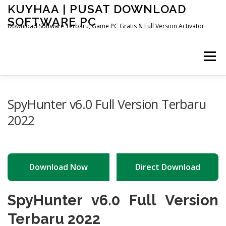
Skip
KUYHAA | PUSAT DOWNLOAD
to
SOFTWARE PC
content
Download Software Terbaru, Game PC Gratis & Full Version Activator
Menu
HOME
CATEGORIES
ABOUT US
SpyHunter v6.0 Full Version Terbaru
2022
OTHER PAGES
Download Now
Direct Download
SpyHunter v6.0 Full Version
Terbaru 2022