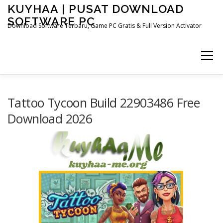
Skip
KUYHAA | PUSAT DOWNLOAD
to
SOFTWARE PC
content
Download Software Terbaru, Game PC Gratis & Full Version Activator
Menu
HOME
CATEGORIES
ABOUT US
Tattoo Tycoon Build 22903486 Free
Download 2026
OTHER PAGES