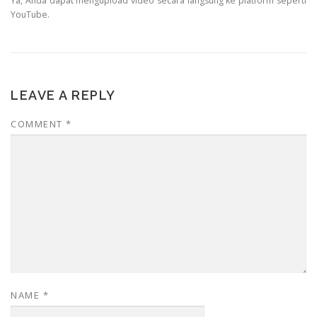
Ya, Anda dapat mengupload video secara langsung ke platform seperti
YouTube.
LEAVE A REPLY
COMMENT
*
NAME
*