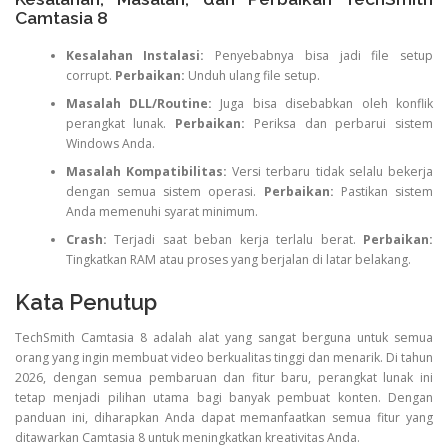
Camtasia 8
Kesalahan Instalasi:
Penyebabnya bisa jadi file setup
corrupt.
Perbaikan:
Unduh ulang file setup.
Masalah DLL/Routine:
Juga bisa disebabkan oleh konflik
perangkat lunak.
Perbaikan:
Periksa dan perbarui sistem
Windows Anda.
Masalah Kompatibilitas:
Versi terbaru tidak selalu bekerja
dengan semua sistem operasi.
Perbaikan:
Pastikan sistem
Anda memenuhi syarat minimum.
Crash:
Terjadi saat beban kerja terlalu berat.
Perbaikan:
Tingkatkan RAM atau proses yang berjalan di latar belakang.
Kata Penutup
TechSmith Camtasia 8 adalah alat yang sangat berguna untuk semua
orang yang ingin membuat video berkualitas tinggi dan menarik. Di tahun
2026, dengan semua pembaruan dan fitur baru, perangkat lunak ini
tetap menjadi pilihan utama bagi banyak pembuat konten. Dengan
panduan ini, diharapkan Anda dapat memanfaatkan semua fitur yang
ditawarkan Camtasia 8 untuk meningkatkan kreativitas Anda.