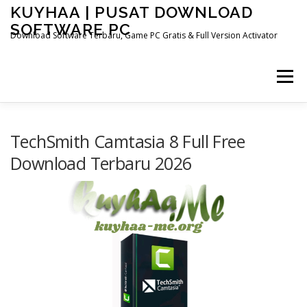
Skip
KUYHAA | PUSAT DOWNLOAD
to
SOFTWARE PC
content
Download Software Terbaru, Game PC Gratis & Full Version Activator
Menu
HOME
CATEGORIES
ABOUT US
TechSmith Camtasia 8 Full Free
Download Terbaru 2026
OTHER PAGES