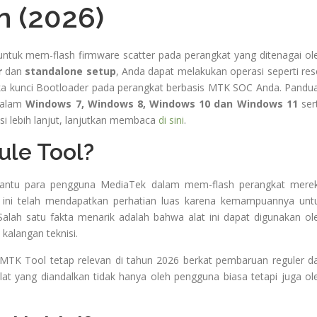
 (2026)
ntuk mem-flash firmware scatter pada perangkat yang ditenagai ol
r
dan
standalone setup
, Anda dapat melakukan operasi seperti res
uka kunci Bootloader pada perangkat berbasis MTK SOC Anda. Pandu
dalam
Windows 7, Windows 8, Windows 10 dan Windows 11
ser
si lebih lanjut, lanjutkan membaca
di sini
.
ule Tool?
antu para pengguna MediaTek dalam mem-flash perangkat mere
 ini telah mendapatkan perhatian luas karena kemampuannya unt
alah satu fakta menarik adalah bahwa alat ini dapat digunakan ol
kalangan teknisi.
 MTK Tool tetap relevan di tahun 2026 berkat pembaruan reguler d
 alat yang diandalkan tidak hanya oleh pengguna biasa tetapi juga ol