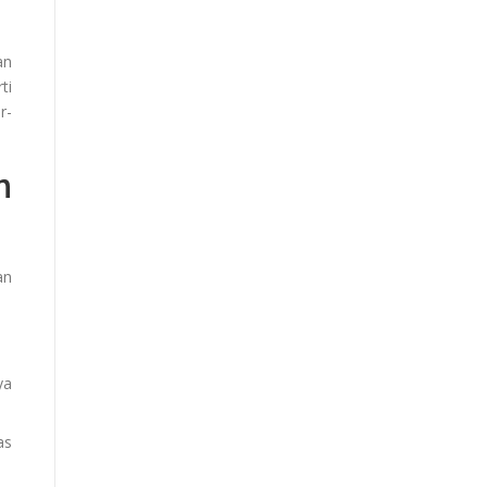
an
ti
r-
n
an
ya
as