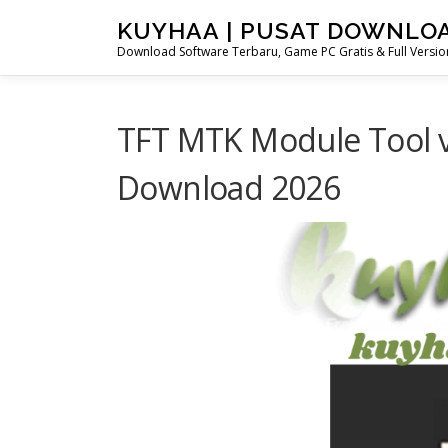
Skip
KUYHAA | PUSAT DOWNLO
to
Download Software Terbaru, Game PC Gratis & Full Version
content
TFT MTK Module Tool v7
Download 2026