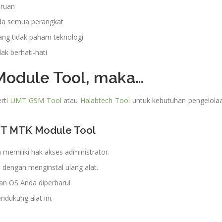
aruan
ada semua perangkat
ang tidak paham teknologi
ak berhati-hati
Module Tool, maka…
erti
UMT GSM Tool
atau
Halabtech Tool
untuk kebutuhan pengelola
TFT MTK Module Tool
memiliki hak akses administrator.
i dengan menginstal ulang alat.
an OS Anda diperbarui.
dukung alat ini.