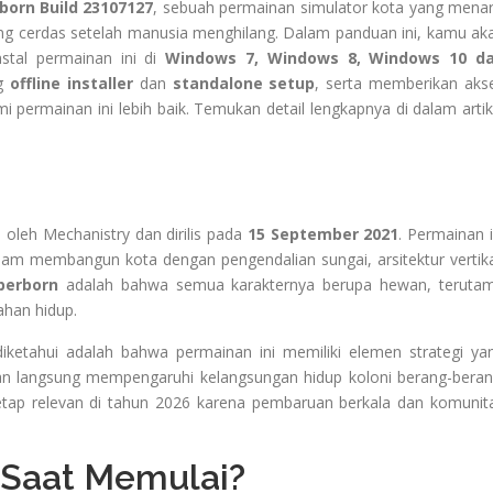
born Build 23107127
, sebuah permainan simulator kota yang menar
ng cerdas setelah manusia menghilang. Dalam panduan ini, kamu ak
tal permainan ini di
Windows 7, Windows 8, Windows 10 d
ng
offline installer
dan
standalone setup
, serta memberikan aks
permainan ini lebih baik. Temukan detail lengkapnya di dalam artik
leh Mechanistry dan dirilis pada
15 September 2021
. Permainan i
am membangun kota dengan pengendalian sungai, arsitektur vertika
berborn
adalah bahwa semua karakternya berupa hewan, teruta
ahan hidup.
iketahui adalah bahwa permainan ini memiliki elemen strategi ya
kan langsung mempengaruhi kelangsungan hidup koloni berang-beran
tap relevan di tahun 2026 karena pembaruan berkala dan komunit
 Saat Memulai?