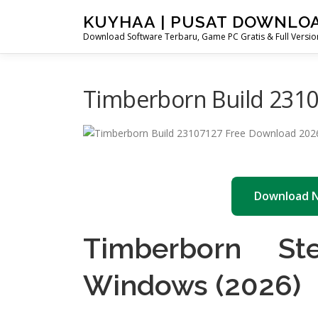
Skip
KUYHAA | PUSAT DOWNLO
to
Download Software Terbaru, Game PC Gratis & Full Version
content
Timberborn Build 231
Download 
Timberborn St
Windows (2026)