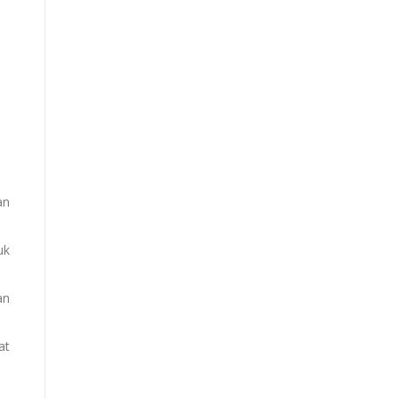
an
uk
an
at