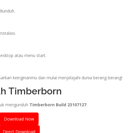
 diunduh.
nstalasi.
desktop atau menu start.
asarkan keinginanmu dan mulai menjelajahi dunia berang-berang!
h Timberborn
ntuk mengunduh
Timberborn Build 23107127
:
Download Now
Direct Download