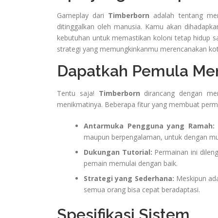
Gameplay dari
Timberborn
adalah tentang mem
ditinggalkan oleh manusia. Kamu akan dihadapkan
kebutuhan untuk memastikan koloni tetap hidup sa
strategi yang memungkinkanmu merencanakan kota
Dapatkah Pemula Me
Tentu saja!
Timberborn
dirancang dengan mem
menikmatinya. Beberapa fitur yang membuat permai
Antarmuka Pengguna yang Ramah:
maupun berpengalaman, untuk dengan m
Dukungan Tutorial:
Permainan ini dilen
pemain memulai dengan baik.
Strategi yang Sederhana:
Meskipun ada 
semua orang bisa cepat beradaptasi.
Spesifikasi Sistem