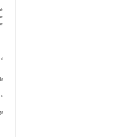
ah
an
an
at
la
tu
ga