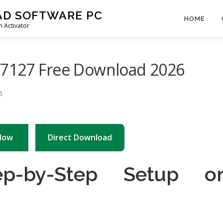
AD SOFTWARE PC
HOME
 Activator
07127 Free Download 2026
Now
Direct Download
ep-by-Step Setup o