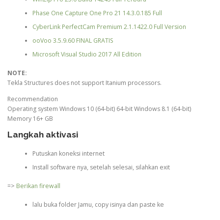
Phase One Capture One Pro 21 14.3.0.185 Full
CyberLink PerfectCam Premium 2.1.1422.0 Full Version
ooVoo 3.5.9.60 FINAL GRATIS
Microsoft Visual Studio 2017 All Edition
NOTE:
Tekla Structures does not support Itanium processors.
Recommendation
Operating system Windows 10 (64-bit) 64-bit Windows 8.1 (64-bit)
Memory 16+ GB
Langkah aktivasi
Putuskan koneksi internet
Install software nya, setelah selesai, silahkan exit
=>
Berikan firewall
lalu buka folder Jamu, copy isinya dan paste ke