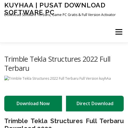
Skip
KUYHAA | PUSAT DOWNLOAD
to
SOFTWARE PC
content
Download Software Terbaru, Game PC Gratis & Full Version Activator
Menu
HOME
CATEGORIES
ABOUT US
Trimble Tekla Structures 2022 Full
Terbaru
OTHER PAGES
Download Now
Direct Download
Trimble Tekla Structures Full Terbaru