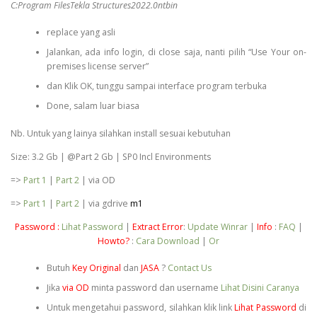
C:Program FilesTekla Structures2022.0ntbin
replace yang asli
Jalankan, ada info login, di close saja, nanti pilih “Use Your on-
premises license server”
dan Klik OK, tunggu sampai interface program terbuka
Done, salam luar biasa
Nb. Untuk yang lainya silahkan install sesuai kebutuhan
Size: 3.2 Gb | @Part 2 Gb | SP0 Incl Environments
=>
Part 1
|
Part 2
| via OD
=>
Part 1
|
Part 2
| via gdrive
m1
Password :
Lihat Password
|
Extract Error
:
Update Winrar
|
Info
:
FAQ
|
Howto?
:
Cara Download
|
Or
Butuh
Key Original
dan
JASA
?
Contact Us
Jika
via OD
minta password dan username
Lihat Disini Caranya
Untuk mengetahui password, silahkan klik link
Lihat Password
di