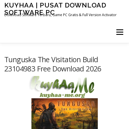
Skip
KUYHAA | PUSAT DOWNLOAD
to
SOFTWARE PC
content
Download Software Terbaru, Game PC Gratis & Full Version Activator
Menu
HOME
CATEGORIES
ABOUT US
Tunguska The Visitation Build
23104983 Free Download 2026
OTHER PAGES