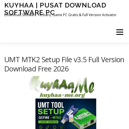
Skip
KUYHAA | PUSAT DOWNLOAD
to
SOFTWARE PC
content
Download Software Terbaru, Game PC Gratis & Full Version Activator
Menu
HOME
CATEGORIES
ABOUT US
UMT MTK2 Setup File v3.5 Full Version
Download Free 2026
OTHER PAGES