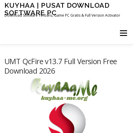
Skip
KUYHAA | PUSAT DOWNLOAD
to
SOFTWARE PC
content
Download Software Terbaru, Game PC Gratis & Full Version Activator
Menu
HOME
CATEGORIES
ABOUT US
UMT QcFire v13.7 Full Version Free
Download 2026
OTHER PAGES