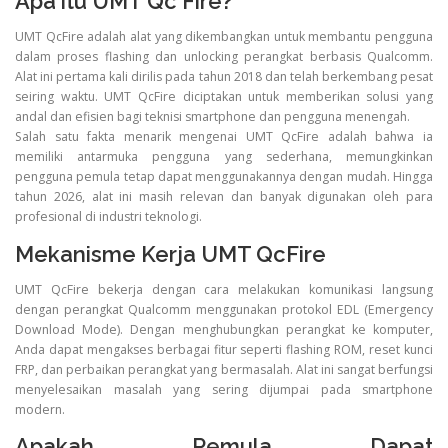
Apa itu UMT Qc Fire?
UMT QcFire adalah alat yang dikembangkan untuk membantu pengguna
dalam proses flashing dan unlocking perangkat berbasis Qualcomm.
Alat ini pertama kali dirilis pada tahun 2018 dan telah berkembang pesat
seiring waktu. UMT QcFire diciptakan untuk memberikan solusi yang
andal dan efisien bagi teknisi smartphone dan pengguna menengah.
Salah satu fakta menarik mengenai UMT QcFire adalah bahwa ia
memiliki antarmuka pengguna yang sederhana, memungkinkan
pengguna pemula tetap dapat menggunakannya dengan mudah. Hingga
tahun 2026, alat ini masih relevan dan banyak digunakan oleh para
profesional di industri teknologi.
Mekanisme Kerja UMT QcFire
UMT QcFire bekerja dengan cara melakukan komunikasi langsung
dengan perangkat Qualcomm menggunakan protokol EDL (Emergency
Download Mode). Dengan menghubungkan perangkat ke komputer,
Anda dapat mengakses berbagai fitur seperti flashing ROM, reset kunci
FRP, dan perbaikan perangkat yang bermasalah. Alat ini sangat berfungsi
menyelesaikan masalah yang sering dijumpai pada smartphone
modern.
Apakah Pemula Dapat