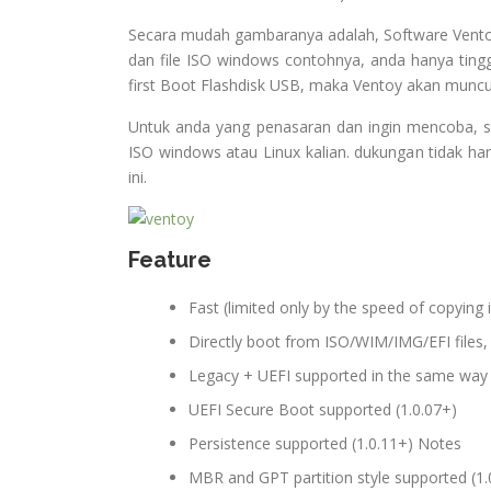
Secara mudah gambaranya adalah, Software Ventoy
dan file ISO windows contohnya, anda hanya ting
first Boot Flashdisk USB, maka Ventoy akan muncu
Untuk anda yang penasaran dan ingin mencoba, si
ISO windows atau Linux kalian. dukungan tidak han
ini.
Feature
Fast (limited only by the speed of copying i
Directly boot from ISO/WIM/IMG/EFI files,
Legacy + UEFI supported in the same way
UEFI Secure Boot supported (1.0.07+)
Persistence supported (1.0.11+) Notes
MBR and GPT partition style supported (1.