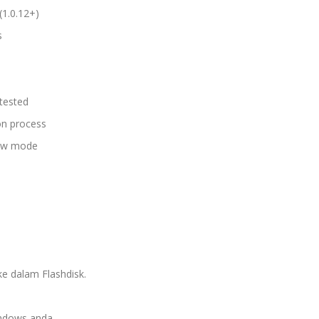
(1.0.12+)
s
 tested
on process
View mode
ke dalam Flashdisk.
indows anda