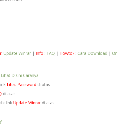
r
:
Update Winrar
|
Info
:
FAQ
|
Howto?
:
Cara Download
|
Or
e
Lihat Disini Caranya
link
Lihat Password
di atas
Q
di atas
lik link
Update Winrar
di atas
y