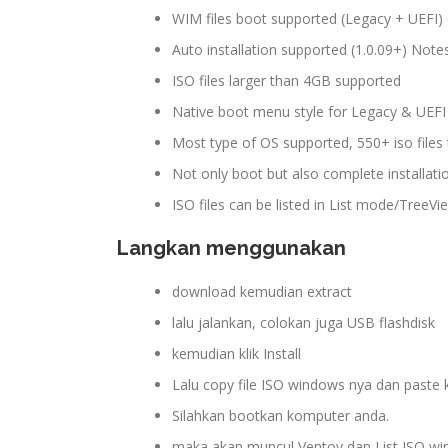
WIM files boot supported (Legacy + UEFI) 
Auto installation supported (1.0.09+) Note
ISO files larger than 4GB supported
Native boot menu style for Legacy & UEFI
Most type of OS supported, 550+ iso files
Not only boot but also complete installati
ISO files can be listed in List mode/Tree
Langkan menggunakan
download kemudian extract
lalu jalankan, colokan juga USB flashdisk
kemudian klik Install
Lalu copy file ISO windows nya dan paste 
Silahkan bootkan komputer anda.
maka akan muncul Ventoy dan List ISO w