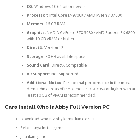
OS:
Windows 10 64-bit or newer
Processor:
Intel Core i7-9700K / AMD Ryzen 7 3700X
Memory:
16 GB RAM
Graphics:
NVIDIA GeForce RTX 3080 / AMD Radeon RX 6800
with 10 GB VRAM or higher
DirectX:
Version 12
Storage:
30 GB available space
Sound Card:
DirectX Compatible
VR Support:
Not Supported
Additional Notes:
For optimal performance in the most
demanding areas of the game, an RTX 3080 or higher with at
least 10 GB of VRAM is recommended.
Cara Install Who is Abby Full Version PC
Download Who is Abby kemudian extract.
Selanjutnya Install game.
Jalankan game.