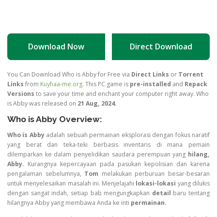
Download Now
Direct Download
You Can Download Who is Abby for Free via
Direct Links
or
Torrent
Links
from
Kuyhaa-me.org
. This PC game is
pre-installed
and
Repack
Versions
to save your time and enchant your computer right away. Who
is Abby was released on
21 Aug, 2024.
Who is Abby Overview:
Who is Abby
adalah sebuah permainan eksplorasi dengan fokus naratif
yang berat dan teka-teki berbasis inventaris di mana pemain
dilemparkan ke dalam penyelidikan saudara perempuan yang
hilang,
Abby.
Kurangnya kepercayaan pada pasukan kepolisian dan karena
pengalaman sebelumnya,
Tom
melakukan perburuan besar-besaran
untuk menyelesaikan masalah ini. Menjelajahi
lokasi-lokasi
yang dilukis
dengan sangat indah, setiap bab mengungkapkan
detail
baru tentang
hilangnya Abby yang membawa Anda ke inti
permainan.