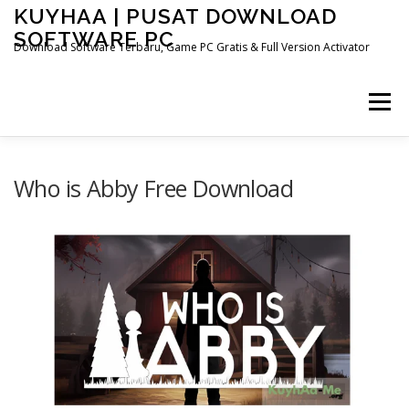
Skip
KUYHAA | PUSAT DOWNLOAD
to
SOFTWARE PC
content
Download Software Terbaru, Game PC Gratis & Full Version Activator
Menu
HOME
CATEGORIES
ABOUT US
Who is Abby Free Download
OTHER PAGES