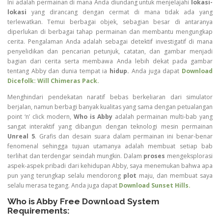
Ini adalah permainan di mana Anda diundang untuk menjelajahi
lokasi-
lokasi
yang dirancang dengan cermat di mana tidak ada yang
terlewatkan. Temui berbagai objek, sebagian besar di antaranya
diperlukan di berbagai tahap permainan dan membantu mengungkap
cerita. Pengalaman Anda adalah sebagai detektif investigatif di mana
penyelidikan dan pencarian petunjuk, catatan, dan gambar menjadi
bagian dari cerita serta membawa Anda lebih dekat pada gambar
tentang Abby dan dunia tempat ia
hidup.
Anda juga dapat
Download
Dicefolk: Will Chimeras Pack.
Menghindari pendekatan naratif bebas berkeliaran dari simulator
berjalan, namun berbagi banyak kualitas yang sama dengan petualangan
point ‘n’ click modern,
Who is Abby
adalah permainan multi-bab yang
sangat interaktif yang dibangun dengan teknologi mesin permainan
Unreal
5
. Grafis dan desain suara dalam permainan ini benar-benar
fenomenal sehingga tujuan utamanya adalah membuat setiap bab
terlihat dan terdengar seindah mungkin. Dalam
proses
mengeksplorasi
aspek-aspek pribadi dari kehidupan Abby, saya menemukan bahwa apa
pun yang terungkap selalu mendorong
plot
maju, dan membuat saya
selalu merasa tegang. Anda juga dapat
Download Sunset Hills.
Who is Abby Free Download System
Requirements: