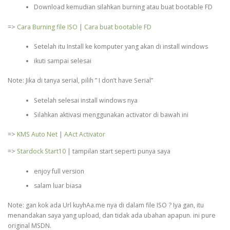
Download kemudian silahkan burning atau buat bootable FD
=>
Cara Burning file ISO
|
Cara buat bootable FD
Setelah itu Install ke komputer yang akan di install windows
ikuti sampai selesai
Note: Jika di tanya serial, pilih ” I don’t have Serial”
Setelah selesai install windows nya
Silahkan aktivasi menggunakan activator di bawah ini
=>
KMS Auto Net
|
AAct Activator
=>
Stardock Start10
| tampilan start seperti punya saya
enjoy full version
salam luar biasa
Note: gan kok ada Url kuyhAa.me nya di dalam file ISO ? Iya gan, itu
menandakan saya yang upload, dan tidak ada ubahan apapun. ini pure
original MSDN.