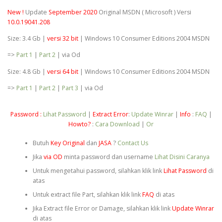
New !
Update
September 2020
Original MSDN ( Microsoft ) Versi
10.0.19041.208
Size: 3.4 Gb |
versi 32 bit
| Windows 10 Consumer Editions 2004 MSDN
=>
Part 1
|
Part 2
| via Od
Size: 4.8 Gb |
versi 64 bit
| Windows 10 Consumer Editions 2004 MSDN
=>
Part 1
|
Part 2
|
Part 3
| via Od
Password :
Lihat Password
|
Extract Error
:
Update Winrar
|
Info
:
FAQ
|
Howto?
:
Cara Download
|
Or
Butuh
Key Original
dan
JASA
?
Contact Us
Jika
via OD
minta password dan username
Lihat Disini Caranya
Untuk mengetahui password, silahkan klik link
Lihat Password
di
atas
Untuk extract file Part, silahkan klik link
FAQ
di atas
Jika Extract file Error or Damage, silahkan klik link
Update Winrar
di atas