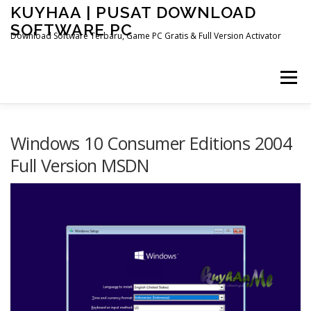
Skip
KUYHAA | PUSAT DOWNLOAD
to
SOFTWARE PC
content
Download Software Terbaru, Game PC Gratis & Full Version Activator
Menu
HOME
CATEGORIES
ABOUT US
Windows 10 Consumer Editions 2004
Full Version MSDN
OTHER PAGES