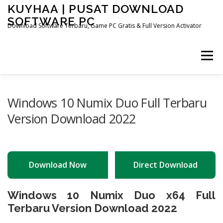
Skip
KUYHAA | PUSAT DOWNLOAD
to
SOFTWARE PC
content
Download Software Terbaru, Game PC Gratis & Full Version Activator
Menu
HOME
CATEGORIES
ABOUT US
Windows 10 Numix Duo Full Terbaru
Version Download 2022
OTHER PAGES
Download Now
Direct Download
Windows 10 Numix Duo x64 Full
Terbaru Version Download 2022