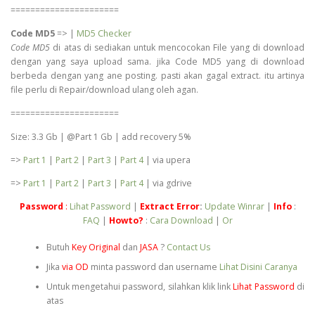
======================
Code
MD5
=> |
MD5 Checker
Code MD5
di atas di sediakan untuk mencocokan File yang di download
dengan yang saya upload sama. jika Code MD5 yang di download
berbeda dengan yang ane posting. pasti akan gagal extract. itu artinya
file perlu di Repair/download ulang oleh agan.
======================
Size: 3.3 Gb | @Part 1 Gb | add recovery 5%
=>
Part 1
|
Part 2
|
Part 3
|
Part 4
| via upera
=>
Part 1
|
Part 2
|
Part 3
|
Part 4
| via gdrive
Password
:
Lihat Password
|
Extract Error
:
Update Winrar
|
Info
:
FAQ
|
Howto?
:
Cara Download
|
Or
Butuh
Key Original
dan
JASA
?
Contact Us
Jika
via OD
minta password dan username
Lihat Disini Caranya
Untuk mengetahui password, silahkan klik link
Lihat Password
di
atas