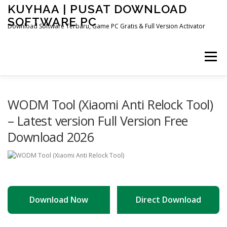
Skip
KUYHAA | PUSAT DOWNLOAD
to
SOFTWARE PC
content
Download Software Terbaru, Game PC Gratis & Full Version Activator
Menu
WODM Tool (Xiaomi Anti Relock Tool)
– Latest version Full Version Free
Download 2026
Download Now
Direct Download