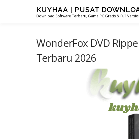
Skip
KUYHAA | PUSAT DOWNLO
to
Download Software Terbaru, Game PC Gratis & Full Version
content
WonderFox DVD Ripper 
Terbaru 2026