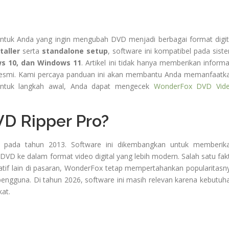
ntuk Anda yang ingin mengubah DVD menjadi berbagai format digit
taller
serta
standalone setup
, software ini kompatibel pada sist
s 10, dan Windows 11
. Artikel ini tidak hanya memberikan informa
ra resmi. Kami percaya panduan ini akan membantu Anda memanfaatk
 Untuk langkah awal, Anda dapat mengecek
WonderFox DVD Vid
D Ripper Pro?
is pada tahun 2013. Software ini dikembangkan untuk memberik
 ke dalam format video digital yang lebih modern. Salah satu fak
atif lain di pasaran, WonderFox tetap mempertahankan popularitasn
engguna. Di tahun 2026, software ini masih relevan karena kebutuh
at.