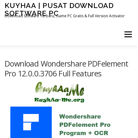
Skip
KUYHAA | PUSAT DOWNLOAD
to
SOFTWARE PC
content
Download Software Terbaru, Game PC Gratis & Full Version Activator
Menu
HOME
CATEGORIES
ABOUT US
Download Wondershare PDFelement
Pro 12.0.0.3706 Full Features
OTHER PAGES