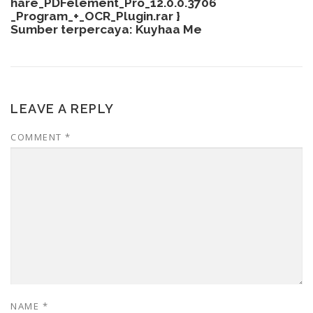
hare_PDFelement_Pro_12.0.0.3706
_Program_+_OCR_Plugin.rar
}
Sumber terpercaya:
Kuyhaa Me
LEAVE A REPLY
COMMENT
*
NAME
*