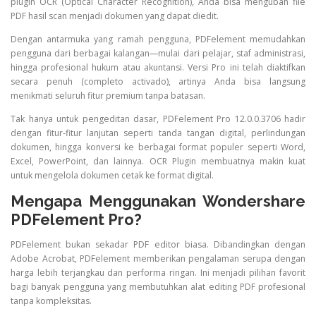
plugin OCR (Optical Character Recognition), Anda bisa mengubah file
PDF hasil scan menjadi dokumen yang dapat diedit.
Dengan antarmuka yang ramah pengguna, PDFelement memudahkan
pengguna dari berbagai kalangan—mulai dari pelajar, staf administrasi,
hingga profesional hukum atau akuntansi. Versi Pro ini telah diaktifkan
secara penuh (completo activado), artinya Anda bisa langsung
menikmati seluruh fitur premium tanpa batasan.
Tak hanya untuk pengeditan dasar, PDFelement Pro 12.0.0.3706 hadir
dengan fitur-fitur lanjutan seperti tanda tangan digital, perlindungan
dokumen, hingga konversi ke berbagai format populer seperti Word,
Excel, PowerPoint, dan lainnya. OCR Plugin membuatnya makin kuat
untuk mengelola dokumen cetak ke format digital.
Mengapa Menggunakan Wondershare
PDFelement Pro?
PDFelement bukan sekadar PDF editor biasa. Dibandingkan dengan
Adobe Acrobat, PDFelement memberikan pengalaman serupa dengan
harga lebih terjangkau dan performa ringan. Ini menjadi pilihan favorit
bagi banyak pengguna yang membutuhkan alat editing PDF profesional
tanpa kompleksitas.