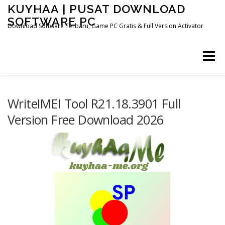
Skip
KUYHAA | PUSAT DOWNLOAD
to
SOFTWARE PC
content
Download Software Terbaru, Game PC Gratis & Full Version Activator
Menu
HOME
CATEGORIES
ABOUT US
WriteIMEI Tool R21.18.3901 Full
Version Free Download 2026
OTHER PAGES