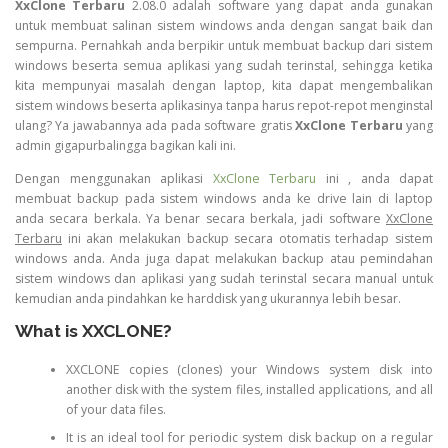
XxClone Terbaru
2.08.0 adalah software yang dapat anda gunakan
untuk membuat salinan sistem windows anda dengan sangat baik dan
sempurna. Pernahkah anda berpikir untuk membuat backup dari sistem
windows beserta semua aplikasi yang sudah terinstal, sehingga ketika
kita mempunyai masalah dengan laptop, kita dapat mengembalikan
sistem windows beserta aplikasinya tanpa harus repot-repot menginstal
ulang? Ya jawabannya ada pada software gratis
XxClone Terbaru
yang
admin gigapurbalingga bagikan kali ini.
Dengan menggunakan aplikasi
XxClone Terbaru
ini , anda dapat
membuat backup pada sistem windows anda ke drive lain di laptop
anda secara berkala. Ya benar secara berkala, jadi software
XxClone
Terbaru
ini akan melakukan backup secara otomatis terhadap sistem
windows anda. Anda juga dapat melakukan backup atau pemindahan
sistem windows dan aplikasi yang sudah terinstal secara manual untuk
kemudian anda pindahkan ke harddisk yang ukurannya lebih besar.
What is XXCLONE?
XXCLONE copies (clones) your Windows system disk into
another disk with the system files, installed applications, and all
of your data files.
It is an ideal tool for periodic system disk backup on a regular