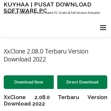
Skip
KUYHAA | PUSAT DOWNLOAD
to
SOFTWARE PC
content
Download Software Terbaru, Game PC Gratis & Full Version Activator
Menu
XxClone 2.08.0 Terbaru Version
Download 2022
Download Now
Direct Download
XxClone 2.08.0 Terbaru Version
Download 2022