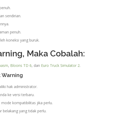
penuh.
n sendirian.
nnya.
laman penuh.
leh koneksi yang buruk.
arning, Maka Cobalah:
hasm
,
Bloons TD 6
, dan
Euro Truck Simulator 2
.
t Warning
iki hak administrator.
nda ke versi terbaru.
mode kompatibilitas jika perlu.
ar belakang yang tidak perlu.