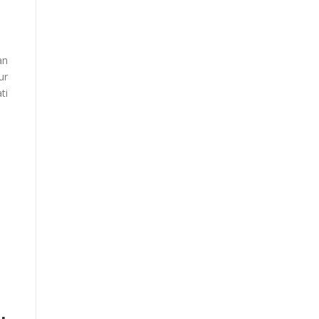
an
ur
ti