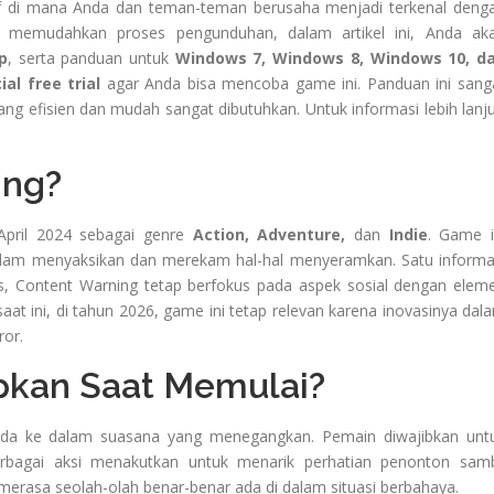
f di mana Anda dan teman-teman berusaha menjadi terkenal deng
mudahkan proses pengunduhan, dalam artikel ini, Anda ak
p
, serta panduan untuk
Windows 7, Windows 8, Windows 10, d
cial free trial
agar Anda bisa mencoba game ini. Panduan ini sang
yang efisien dan mudah sangat dibutuhkan. Untuk informasi lebih lanju
ing?
April 2024 sebagai genre
Action, Adventure,
dan
Indie
. Game i
alam menyaksikan dan merekam hal-hal menyeramkan. Satu informa
is, Content Warning tetap berfokus pada aspek sosial dengan elem
saat ini, di tahun 2026, game ini tetap relevan karena inovasinya dal
or.
pkan Saat Memulai?
a ke dalam suasana yang menegangkan. Pemain diwajibkan unt
rbagai aksi menakutkan untuk menarik perhatian penonton samb
erasa seolah-olah benar-benar ada di dalam situasi berbahaya.