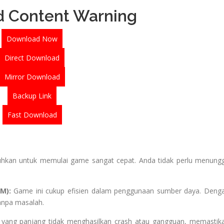
 Content Warning
Download Now
Direct Download
Mirror Download
Backup Link
Fast Download
hkan untuk memulai game sangat cepat. Anda tidak perlu menung
M):
Game ini cukup efisien dalam penggunaan sumber daya. Deng
anpa masalah.
 yang panjang tidak menghasilkan crash atau gangguan, memastik