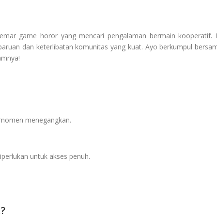
ggemar game horor yang mencari pengalaman bermain kooperatif. 
mbaruan dan keterlibatan komunitas yang kuat. Ayo berkumpul bersa
amnya!
m momen menegangkan.
diperlukan untuk akses penuh.
k?