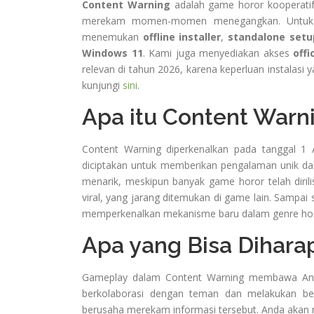
Content Warning
adalah game horor kooperati
merekam momen-momen menegangkan. Untuk me
menemukan
offline installer
,
standalone setu
Windows 11
. Kami juga menyediakan akses
offi
relevan di tahun 2026, karena keperluan instalasi 
kunjungi
sini
.
Apa itu Content Warn
Content Warning diperkenalkan pada tanggal 1 
diciptakan untuk memberikan pengalaman unik d
menarik, meskipun banyak game horor telah diril
viral, yang jarang ditemukan di game lain. Sampai 
memperkenalkan mekanisme baru dalam genre hor
Apa yang Bisa Dihara
Gameplay dalam Content Warning membawa And
berkolaborasi dengan teman dan melakukan be
berusaha merekam informasi tersebut. Anda akan m