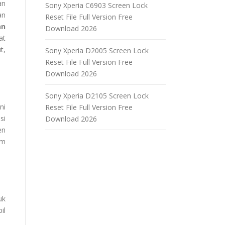
an
Sony Xperia C6903 Screen Lock
an
Reset File Full Version Free
an
Download 2026
at
t,
Sony Xperia D2005 Screen Lock
Reset File Full Version Free
Download 2026
Sony Xperia D2105 Screen Lock
ni
Reset File Full Version Free
si
Download 2026
en
am
uk
il