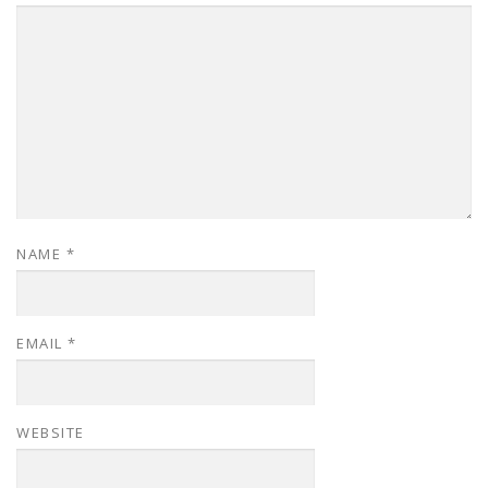
NAME
*
EMAIL
*
WEBSITE