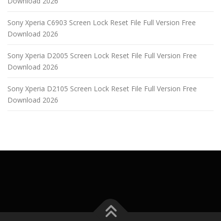
Download 2026
Sony Xperia C6903 Screen Lock Reset File Full Version Free
Download 2026
Sony Xperia D2005 Screen Lock Reset File Full Version Free
Download 2026
Sony Xperia D2105 Screen Lock Reset File Full Version Free
Download 2026