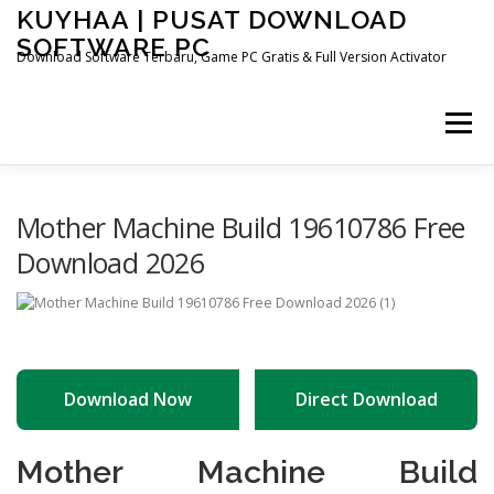
Skip
KUYHAA | PUSAT DOWNLOAD
to
SOFTWARE PC
content
Download Software Terbaru, Game PC Gratis & Full Version Activator
Menu
HOME
CATEGORIES
ABOUT US
Mother Machine Build 19610786 Free
Download 2026
OTHER PAGES
Download Now
Direct Download
Mother Machine Build