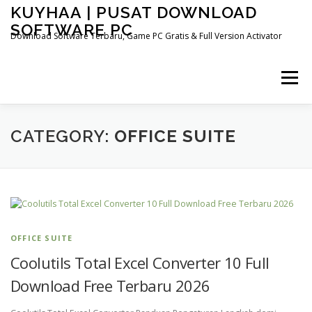
Skip
KUYHAA | PUSAT DOWNLOAD
to
SOFTWARE PC
content
Download Software Terbaru, Game PC Gratis & Full Version Activator
Menu
HOME
CATEGORIES
ABOUT US
CATEGORY:
OFFICE SUITE
OTHER PAGES
OFFICE SUITE
Coolutils Total Excel Converter 10 Full
Download Free Terbaru 2026