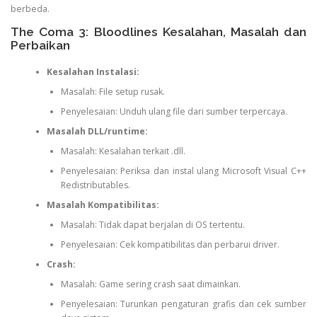
berbeda.
The Coma 3: Bloodlines Kesalahan, Masalah dan
Perbaikan
Kesalahan Instalasi:
Masalah: File setup rusak.
Penyelesaian: Unduh ulang file dari sumber terpercaya.
Masalah DLL/runtime:
Masalah: Kesalahan terkait .dll.
Penyelesaian: Periksa dan instal ulang Microsoft Visual C++
Redistributables.
Masalah Kompatibilitas:
Masalah: Tidak dapat berjalan di OS tertentu.
Penyelesaian: Cek kompatibilitas dan perbarui driver.
Crash:
Masalah: Game sering crash saat dimainkan.
Penyelesaian: Turunkan pengaturan grafis dan cek sumber