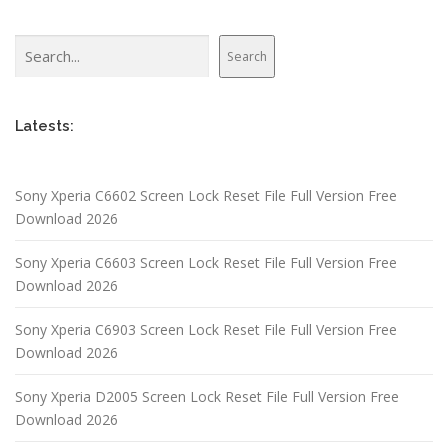
Search
Search
Latests:
Sony Xperia C6602 Screen Lock Reset File Full Version Free
Download 2026
Sony Xperia C6603 Screen Lock Reset File Full Version Free
Download 2026
Sony Xperia C6903 Screen Lock Reset File Full Version Free
Download 2026
Sony Xperia D2005 Screen Lock Reset File Full Version Free
Download 2026