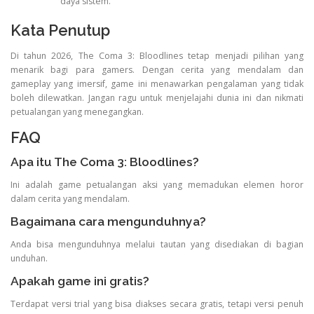
daya sistem.
Kata Penutup
Di tahun 2026, The Coma 3: Bloodlines tetap menjadi pilihan yang
menarik bagi para gamers. Dengan cerita yang mendalam dan
gameplay yang imersif, game ini menawarkan pengalaman yang tidak
boleh dilewatkan. Jangan ragu untuk menjelajahi dunia ini dan nikmati
petualangan yang menegangkan.
FAQ
Apa itu The Coma 3: Bloodlines?
Ini adalah game petualangan aksi yang memadukan elemen horor
dalam cerita yang mendalam.
Bagaimana cara mengunduhnya?
Anda bisa mengunduhnya melalui tautan yang disediakan di bagian
unduhan.
Apakah game ini gratis?
Terdapat versi trial yang bisa diakses secara gratis, tetapi versi penuh