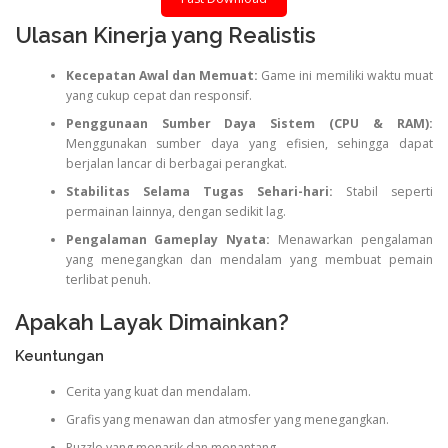
Ulasan Kinerja yang Realistis
Kecepatan Awal dan Memuat:
Game ini memiliki waktu muat
yang cukup cepat dan responsif.
Penggunaan Sumber Daya Sistem (CPU & RAM):
Menggunakan sumber daya yang efisien, sehingga dapat
berjalan lancar di berbagai perangkat.
Stabilitas Selama Tugas Sehari-hari:
Stabil seperti
permainan lainnya, dengan sedikit lag.
Pengalaman Gameplay Nyata:
Menawarkan pengalaman
yang menegangkan dan mendalam yang membuat pemain
terlibat penuh.
Apakah Layak Dimainkan?
Keuntungan
Cerita yang kuat dan mendalam.
Grafis yang menawan dan atmosfer yang menegangkan.
Puzzle yang menarik dan menantang.