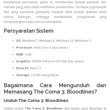
berjalannya permainan, game ini memberikan banyak panduan dan
instruksi yang jelas untuk membantu pemain baru. Terdapat juga banyak
fitur yang membuat gameplay menjadi lebih mudah diakses untuk
semua kalangan, sehingga memberikan pengalaman yang
menyenangkan tanpa merasa kewalahan.
Persyaratan Sistem
OS:
Windows 7, Windows 8, Windows 10, Windows 11
Processor:
Intel Core i3 atau setara
RAM:
4 GB
Graphics:
NVIDIA GeForce GTX 660 atau setara
DirectX:
Versi 11
Storage:
2.6 GB ruang bebas
Bagaimana Cara Mengunduh dan
Memasang The Coma 3: Bloodlines?
Unduh The Coma 3: Bloodlines
Silakan unduh
The Coma 3: Bloodlines
dari tautan yang diberikan di