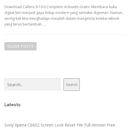
Download Calibre 8.10.0 Completo Activado Gratis Membaca buku
digital kini menjadi gaya hidup modern yang semakin digemari. Namun,
sering kali kita menghadapi masalah dalam mengelola koleksi eBook
yang terus bertambah. …
P
o
OLDER POSTS
s
t
s
n
Search
a
Search
v
i
Latests:
g
a
t
Sony Xperia C6602 Screen Lock Reset File Full Version Free
i