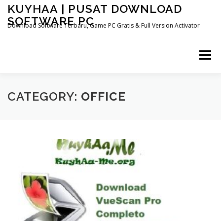
Skip
KUYHAA | PUSAT DOWNLOAD
to
SOFTWARE PC
content
Download Software Terbaru, Game PC Gratis & Full Version Activator
Menu
HOME
CATEGORIES
ABOUT US
CATEGORY:
OFFICE
OTHER PAGES