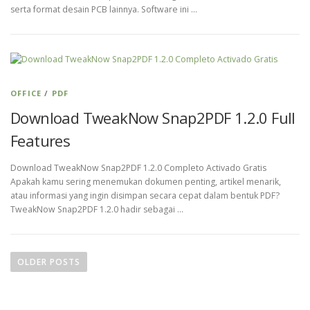
serta format desain PCB lainnya. Software ini …
OFFICE
/
PDF
Download TweakNow Snap2PDF 1.2.0 Full
Features
Download TweakNow Snap2PDF 1.2.0 Completo Activado Gratis
Apakah kamu sering menemukan dokumen penting, artikel menarik,
atau informasi yang ingin disimpan secara cepat dalam bentuk PDF?
TweakNow Snap2PDF 1.2.0 hadir sebagai …
P
o
OLDER POSTS
s
t