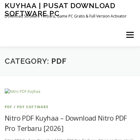
Skip
KUYHAA | PUSAT DOWNLOAD
to
SOFTWARE PC
content
Download Software Terbaru, Game PC Gratis & Full Version Activator
Menu
HOME
CATEGORIES
ABOUT US
CATEGORY:
PDF
OTHER PAGES
PDF
/
PDF SOFTWARE
Nitro PDF Kuyhaa – Download Nitro PDF
Pro Terbaru [2026]