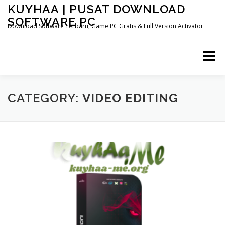
Skip
KUYHAA | PUSAT DOWNLOAD
to
SOFTWARE PC
content
Download Software Terbaru, Game PC Gratis & Full Version Activator
Menu
HOME
CATEGORIES
ABOUT US
CATEGORY:
VIDEO EDITING
OTHER PAGES